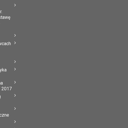
r.
stawę
o
wcach
tyka
na
ń 2017
ą
yczne