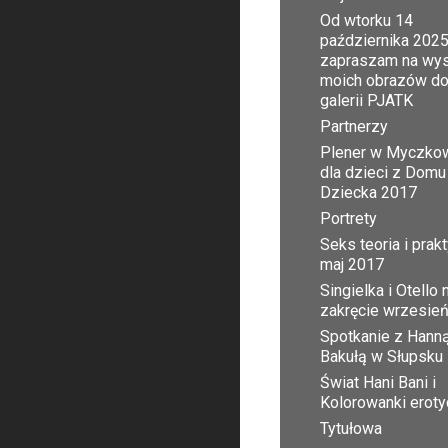
Od wtorku 14
października 2025
zapraszam na wy
moich obrazów d
galerii PJATK
Partnerzy
Plener w Myczko
dla dzieci z Domu
Dziecka 2017
Portrety
Seks teoria i prak
maj 2017
Singielka i Otello 
zakręcie wrzesie
Spotkanie z Hann
Bakułą w Słupsku
Świat Hani Bani i
Kolorowanki erot
Tytułowa