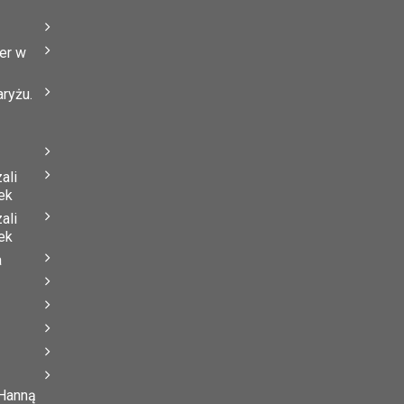
er w
ryżu.
ali
ek
ali
ek
a
 Hanną