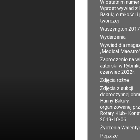
W ostatnim numer
Wprost wywiad z 
Bakułą o miłości i
twórczej
Waszyngton 2017
Wydarzenia
Wywiad dla maga
„Medical Maestro
Zaproszenie na w
autorski w Rybnik
czerwiec 2022r.
Zdjęcia różne
Zdjęcia z aukcji
dobroczynnej obr
Hanny Bakuły,
organizowanej pr
Rotary Klub- Kons
2019-10-06
Życzenia Walent
Pejzaże