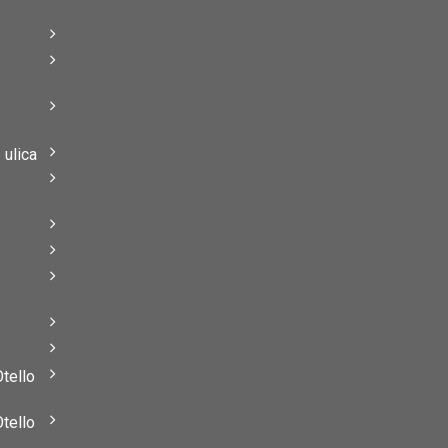
–
–
ulica
–
–
Otello
Otello