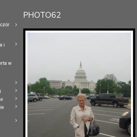
PHOTO62
eczór
h
 i
erta w
i
że
ie