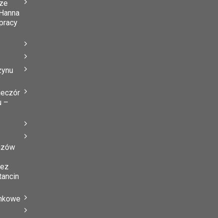
ze
Hanna
 pracy
zynu
”
ieczór
u –
azów
zez
tancin
ynkowe