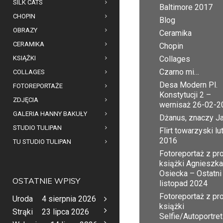
SILK CATS
Baltimore 2017
CHOPIN
Blog
OBRAZY
Ceramika
CERAMIKA
Chopin
KSIĄŻKI
Collages
Czarno mi…
COLLAGES
Desa Modern Pl.
FOTOREPORTAŻE
Konstytucji 2 –
ZDJĘCIA
wernisaż 26-02-2
GALERIA HANNY BAKUŁY
Dżanus, znaczy J
STUDIO TULIPAN
Flirt towarzyski lu
2016
TU STUDIO TULIPAN
Fotoreportaż z pr
książki Agnieszka
Osiecka – Ostatni
OSTATNIE WPISY
listopad 2024
Fotoreportaż z pr
Uroda
4 sierpnia 2026
książki
Strąki
23 lipca 2026
Selfie/Autoportret