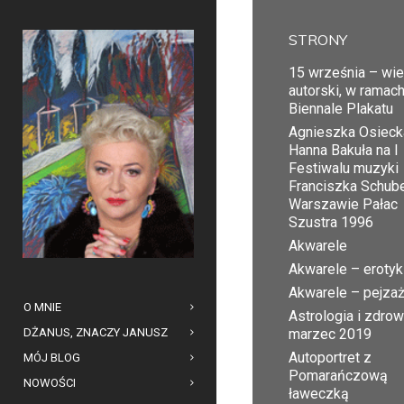
STRONY
15 września – wi
autorski, w ramac
Biennale Plakatu
Agnieszka Osiecka
Hanna Bakuła na I
Festiwalu muzyki
Franciszka Schub
Warszawie Pałac
Szustra 1996
Akwarele
Akwarele – erotyk
Akwarele – pejza
O MNIE
Astrologia i zdrow
DŻANUS, ZNACZY JANUSZ
marzec 2019
Autoportret z
MÓJ BLOG
Pomarańczową
NOWOŚCI
ławeczką