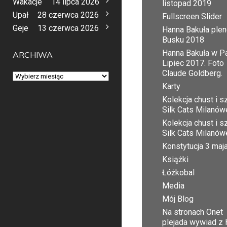
Wakacje
14 lipca 2026
listopad 2019
Upał
28 czerwca 2026
Fullscreen Slider
Geje
13 czerwca 2026
Hanna Bakuła plen
Busku 2018
Hanna Bakuła w Pa
ARCHIWA
Lipiec 2017. Foto
Claude Goldberg.
Archiwa
Karty
Kolekcja chust i sz
Silk Cats Milanów
Kolekcja chust i sz
Silk Cats Milanów
Konstytucja 3 maj
Książki
Łóżkobal
Media
Mój Blog
Na stronach Onet
plejada wywiad z