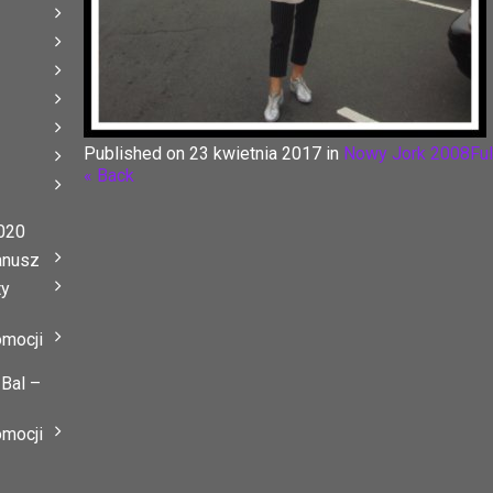
Published on
23 kwietnia 2017
in
Nowy Jork 2008
Ful
« Back
020
anusz
ty
omocji
 Bal –
omocji