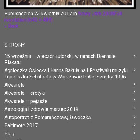
Published on
23 kwietnia 2017
in
Nowy Jork 2008
Full
resolution (640 × 488)
« Back
STRONY
15 września – wieczór autorski, w ramach Biennale
Plakatu
Agnieszka Osiecka i Hanna Bakuła na I Festiwalu muzyki
Franciszka Schuberta w Warszawie Pałac Szustra 1996
Akwarele
Akwarele – erotyki
Akwarele – pejzaże
Astrologia i zdrowie marzec 2019
Autoportret z Pomarańczową ławeczką
Baltimore 2017
Blog