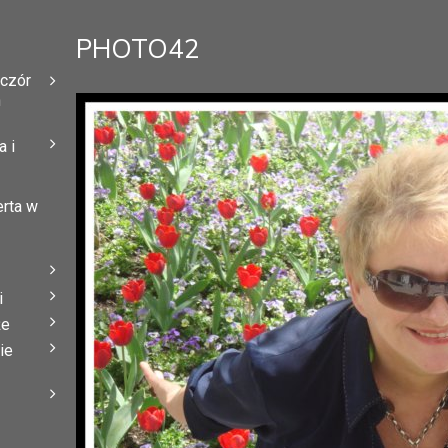
PHOTO42
eczór
h
 i
erta w
i
że
ie