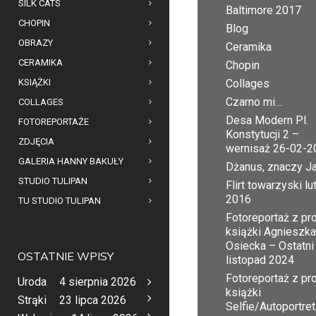
SILK CATS
Baltimore 2017
CHOPIN
Blog
OBRAZY
Ceramika
CERAMIKA
Chopin
KSIĄŻKI
Collages
Czarno mi…
COLLAGES
Desa Modern Pl.
FOTOREPORTAŻE
Konstytucji 2 –
ZDJĘCIA
wernisaż 26-02-2
GALERIA HANNY BAKUŁY
Dżanus, znaczy J
STUDIO TULIPAN
Flirt towarzyski lu
2016
TU STUDIO TULIPAN
Fotoreportaż z pr
książki Agnieszka
Osiecka – Ostatni
OSTATNIE WPISY
listopad 2024
Fotoreportaż z pr
Uroda
4 sierpnia 2026
książki
Strąki
23 lipca 2026
Selfie/Autoportret