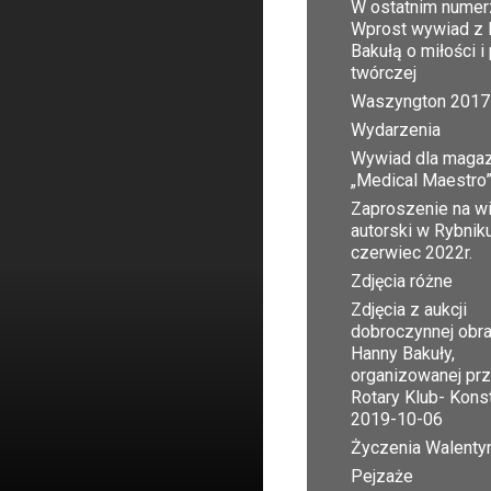
W ostatnim numer
Wprost wywiad z 
Bakułą o miłości i
twórczej
Waszyngton 2017
Wydarzenia
Wywiad dla maga
„Medical Maestro
Zaproszenie na w
autorski w Rybnik
czerwiec 2022r.
Zdjęcia różne
Zdjęcia z aukcji
dobroczynnej obr
Hanny Bakuły,
organizowanej pr
Rotary Klub- Kons
2019-10-06
Życzenia Walent
Pejzaże