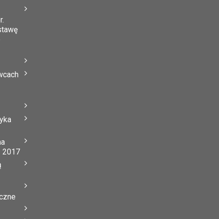
r.
stawę
o
wcach
tyka
na
ń 2017
ą
yczne