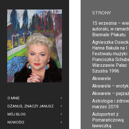
STRONY
15 września – wi
autorski, w ramac
Biennale Plakatu
Agnieszka Osiecka
Hanna Bakuła na I
Festiwalu muzyki
Franciszka Schub
Warszawie Pałac
Szustra 1996
Akwarele
Akwarele – erotyk
Akwarele – pejza
O MNIE
Astrologia i zdrow
DŻANUS, ZNACZY JANUSZ
marzec 2019
Autoportret z
MÓJ BLOG
Pomarańczową
NOWOŚCI
ławeczką