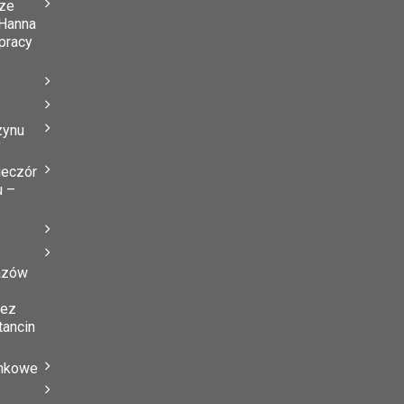
ze
Hanna
 pracy
zynu
”
ieczór
u –
azów
zez
tancin
ynkowe