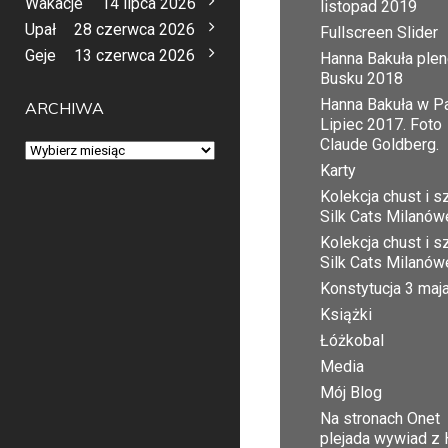
Wakacje
14 lipca 2026
listopad 2019
Upał
28 czerwca 2026
Fullscreen Slider
Geje
13 czerwca 2026
Hanna Bakuła plen
Busku 2018
Hanna Bakuła w Pa
ARCHIWA
Lipiec 2017. Foto
Claude Goldberg.
Archiwa
Karty
Kolekcja chust i sz
Silk Cats Milanów
Kolekcja chust i sz
Silk Cats Milanów
Konstytucja 3 maj
Książki
Łóżkobal
Media
Mój Blog
Na stronach Onet
plejada wywiad z