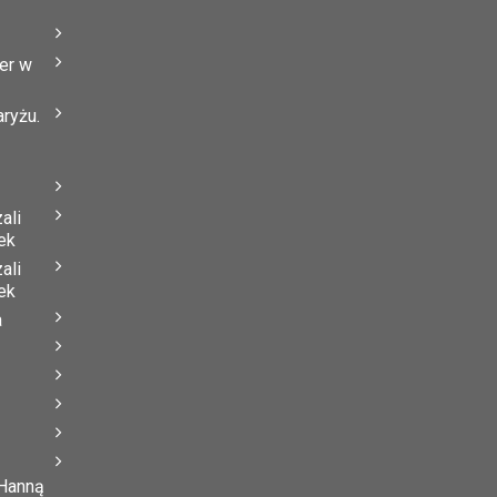
er w
ryżu.
ali
ek
ali
ek
a
 Hanną