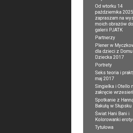
Od wtorku 14
października 2025
zapraszam na wy
moich obrazów d
galerii PJATK
Partnerzy
Plener w Myczko
dla dzieci z Domu
Dziecka 2017
Portrety
Seks teoria i prak
maj 2017
Singielka i Otello 
zakręcie wrzesie
Spotkanie z Hann
Bakułą w Słupsku
Świat Hani Bani i
Kolorowanki erot
Tytułowa