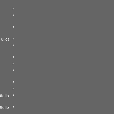
–
–
ulica
–
–
Otello
Otello