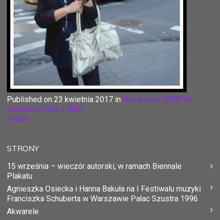
Published on
23 kwietnia 2017
in
Nowy Jork 2008
Full
resolution (366 × 480)
« Back
STRONY
15 września – wieczór autorski, w ramach Biennale
Plakatu
Agnieszka Osiecka i Hanna Bakuła na I Festiwalu muzyki
Franciszka Schuberta w Warszawie Pałac Szustra 1996
Akwarele