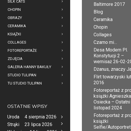
SILK CATS
Baltimore 2017
CHOPIN
Blog
OBRAZY
Ceramika
CERAMIKA
Chopin
KSIĄŻKI
Collages
Czarno mi…
COLLAGES
Desa Modern Pl.
FOTOREPORTAŻE
Konstytucji 2 –
ZDJĘCIA
wernisaż 26-02-2
GALERIA HANNY BAKUŁY
Dżanus, znaczy J
STUDIO TULIPAN
Flirt towarzyski lu
2016
TU STUDIO TULIPAN
Fotoreportaż z pr
książki Agnieszka
Osiecka – Ostatni
OSTATNIE WPISY
listopad 2024
Fotoreportaż z pr
Uroda
4 sierpnia 2026
książki
Strąki
23 lipca 2026
Selfie/Autoportret