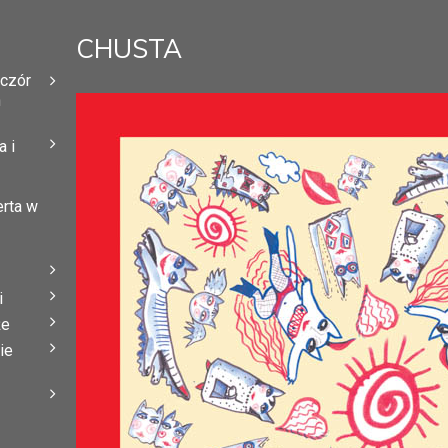
CHUSTA
eczór
h
 i
erta w
i
że
ie