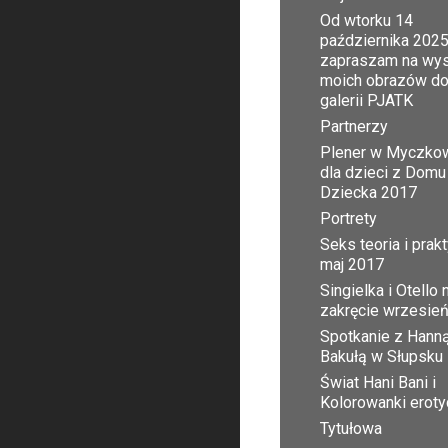
Od wtorku 14
października 2025
zapraszam na wy
moich obrazów d
galerii PJATK
Partnerzy
Plener w Myczko
dla dzieci z Domu
Dziecka 2017
Portrety
Seks teoria i prak
maj 2017
Singielka i Otello 
zakręcie wrzesie
Spotkanie z Hann
Bakułą w Słupsku
Świat Hani Bani i
Kolorowanki erot
Tytułowa