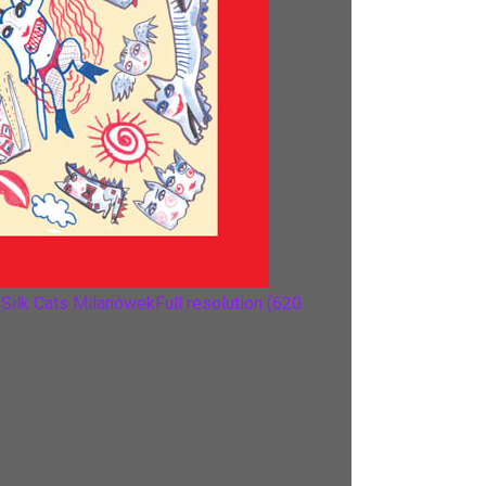
i Silk Cats Milanówek
Full resolution (620