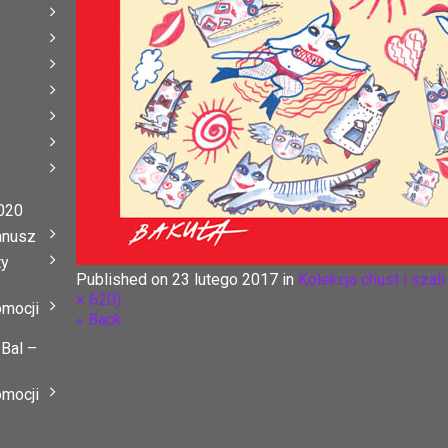
020
anusz
ty
Published on
23 lutego 2017
in
Kolekcja chust i szal
× 620)
omocji
« Back
 Bal –
omocji