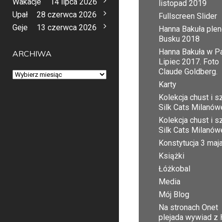
Wakacje
14 lipca 2026
listopad 2019
Upał
28 czerwca 2026
Fullscreen Slider
Geje
13 czerwca 2026
Hanna Bakuła plen
Busku 2018
Hanna Bakuła w Pa
ARCHIWA
Lipiec 2017. Foto
Claude Goldberg.
Archiwa
Karty
Kolekcja chust i sz
Silk Cats Milanów
Kolekcja chust i sz
Silk Cats Milanów
Konstytucja 3 maj
Książki
Łóżkobal
Media
Mój Blog
Na stronach Onet
plejada wywiad z