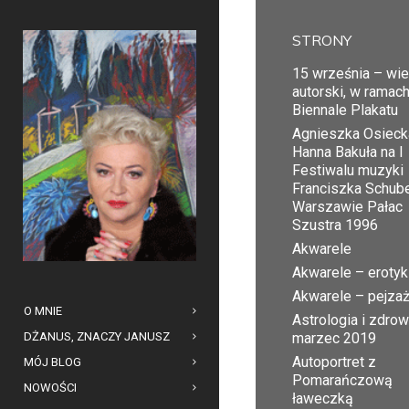
STRONY
15 września – wi
autorski, w ramac
Biennale Plakatu
Agnieszka Osiecka
Hanna Bakuła na I
Festiwalu muzyki
Franciszka Schub
Warszawie Pałac
Szustra 1996
Akwarele
Akwarele – erotyk
Akwarele – pejza
O MNIE
Astrologia i zdrow
DŻANUS, ZNACZY JANUSZ
marzec 2019
Autoportret z
MÓJ BLOG
Pomarańczową
NOWOŚCI
ławeczką