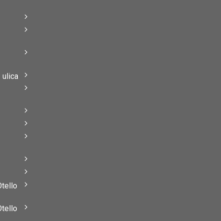
–
–
ulica
–
–
Otello
Otello