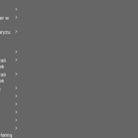
er w
ryżu.
ali
ek
ali
ek
a
 Hanną