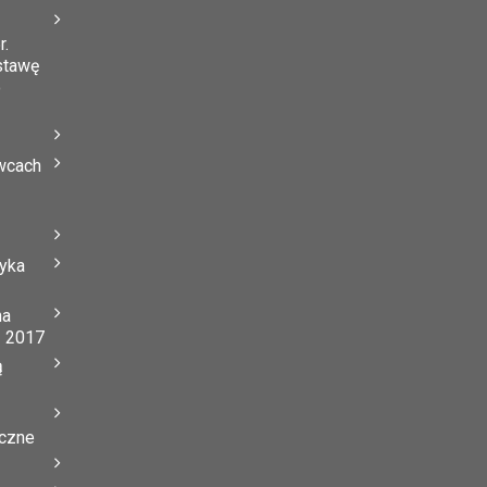
r.
stawę
o
wcach
tyka
na
ń 2017
ą
yczne