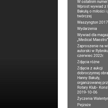
W ostatnim numer
Wprost wywiad z 
Bakułą o miłości i
twórczej
Waszyngton 2017
Wydarzenia
Wywiad dla maga
„Medical Maestro
Zaproszenie na w
autorski w Rybnik
czerwiec 2022r.
Zdjęcia różne
Zdjęcia z aukcji
dobroczynnej obr
Hanny Bakuły,
organizowanej pr
Rotary Klub- Kons
2019-10-06
Życzenia Walent
Pejzaże