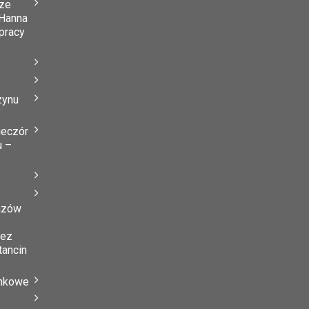
ze
Hanna
 pracy
zynu
”
ieczór
u –
azów
zez
tancin
ynkowe