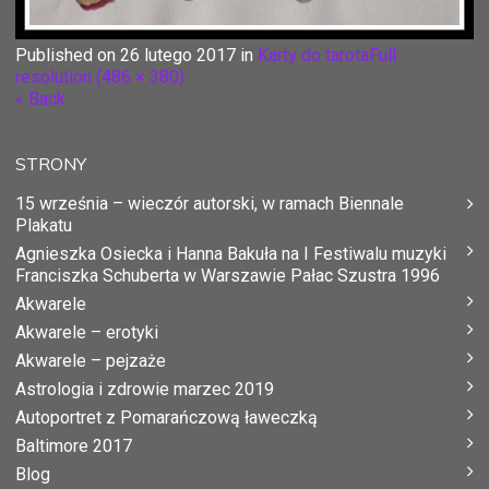
Published on
26 lutego 2017
in
Karty do tarota
Full
resolution (486 × 380)
« Back
STRONY
15 września – wieczór autorski, w ramach Biennale
Plakatu
Agnieszka Osiecka i Hanna Bakuła na I Festiwalu muzyki
Franciszka Schuberta w Warszawie Pałac Szustra 1996
Akwarele
Akwarele – erotyki
Akwarele – pejzaże
Astrologia i zdrowie marzec 2019
Autoportret z Pomarańczową ławeczką
Baltimore 2017
Blog