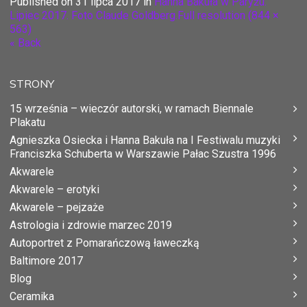
Published on
31 lipca 2017
in
Hanna Bakuła w Paryżu.
Lipiec 2017. Foto Claude Goldberg.
Full resolution (844 ×
563)
« Back
STRONY
15 września – wieczór autorski, w ramach Biennale
Plakatu
Agnieszka Osiecka i Hanna Bakuła na I Festiwalu muzyki
Franciszka Schuberta w Warszawie Pałac Szustra 1996
Akwarele
Akwarele – erotyki
Akwarele – pejzaże
Astrologia i zdrowie marzec 2019
Autoportret z Pomarańczową ławeczką
Baltimore 2017
Blog
Ceramika