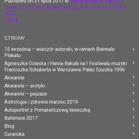
Published on
31 lipca 2017
in
Hanna Bakuła w Paryżu.
Lipiec 2017. Foto Claude Goldberg.
Full resolution (844 ×
563)
« Back
STRONY
15 września – wieczór autorski, w ramach Biennale
Plakatu
Agnieszka Osiecka i Hanna Bakuła na I Festiwalu muzyki
Franciszka Schuberta w Warszawie Pałac Szustra 1996
Akwarele
Akwarele – erotyki
Akwarele – pejzaże
Astrologia i zdrowie marzec 2019
Autoportret z Pomarańczową ławeczką
Baltimore 2017
Blog
Ceramika