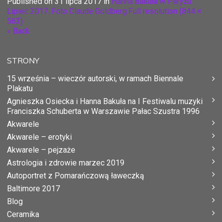
Published on
31 lipca 2017
in
Hanna Bakuła w Paryżu.
Lipiec 2017. Foto Claude Goldberg.
Full resolution (844 ×
563)
« Back
STRONY
15 września – wieczór autorski, w ramach Biennale
Plakatu
Agnieszka Osiecka i Hanna Bakuła na I Festiwalu muzyki
Franciszka Schuberta w Warszawie Pałac Szustra 1996
Akwarele
Akwarele – erotyki
Akwarele – pejzaże
Astrologia i zdrowie marzec 2019
Autoportret z Pomarańczową ławeczką
Baltimore 2017
Blog
Ceramika