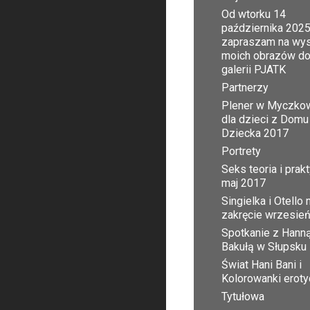
Od wtorku 14
października 2025
zapraszam na wy
moich obrazów d
galerii PJATK
Partnerzy
Plener w Myczko
dla dzieci z Domu
Dziecka 2017
Portrety
Seks teoria i prak
maj 2017
Singielka i Otello 
zakręcie wrzesie
Spotkanie z Hann
Bakułą w Słupsku
Świat Hani Bani i
Kolorowanki erot
Tytułowa