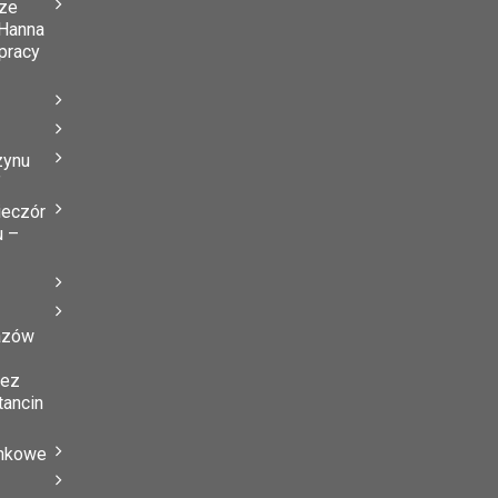
ze
Hanna
 pracy
zynu
”
ieczór
u –
azów
zez
tancin
ynkowe