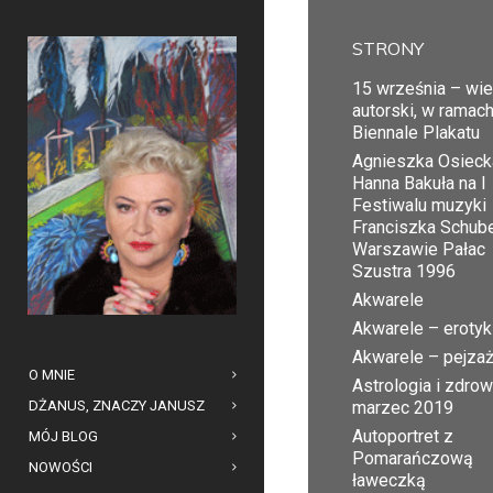
STRONY
15 września – wi
autorski, w ramac
Biennale Plakatu
Agnieszka Osiecka
Hanna Bakuła na I
Festiwalu muzyki
Franciszka Schub
Warszawie Pałac
Szustra 1996
Akwarele
Akwarele – erotyk
Akwarele – pejza
O MNIE
Astrologia i zdrow
DŻANUS, ZNACZY JANUSZ
marzec 2019
Autoportret z
MÓJ BLOG
Pomarańczową
NOWOŚCI
ławeczką