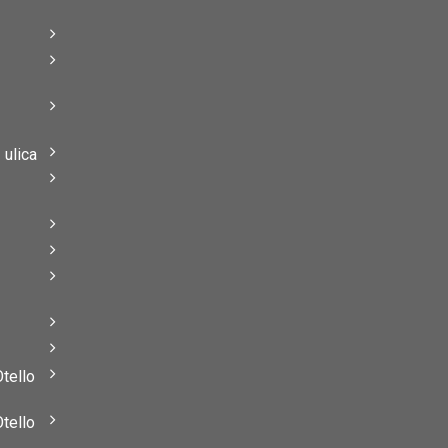
–
–
ulica
–
–
Otello
Otello