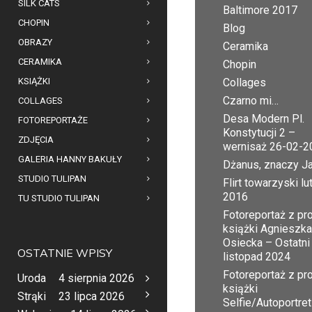
SILK CATS
Baltimore 2017
CHOPIN
Blog
OBRAZY
Ceramika
CERAMIKA
Chopin
KSIĄŻKI
Collages
Czarno mi…
COLLAGES
Desa Modern Pl.
FOTOREPORTAŻE
Konstytucji 2 –
ZDJĘCIA
wernisaż 26-02-2
GALERIA HANNY BAKUŁY
Dżanus, znaczy J
STUDIO TULIPAN
Flirt towarzyski lu
2016
TU STUDIO TULIPAN
Fotoreportaż z pr
książki Agnieszka
Osiecka – Ostatni
OSTATNIE WPISY
listopad 2024
Fotoreportaż z pr
Uroda
4 sierpnia 2026
książki
Strąki
23 lipca 2026
Selfie/Autoportret