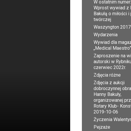
W ostatnim numer
Wprost wywiad z 
Bakułą o miłości i
twórczej
Waszyngton 2017
Wydarzenia
Wywiad dla maga
„Medical Maestro
Zaproszenie na w
autorski w Rybnik
czerwiec 2022r.
Zdjęcia różne
Zdjęcia z aukcji
dobroczynnej obr
Hanny Bakuły,
organizowanej pr
Rotary Klub- Kons
2019-10-06
Życzenia Walent
Pejzaże