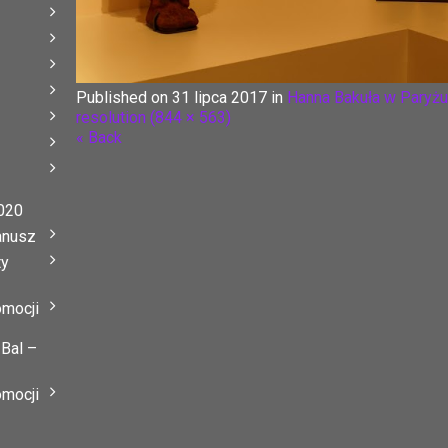
Published on
31 lipca 2017
in
Hanna Bakuła w Paryżu.
resolution (844 × 563)
« Back
020
anusz
ty
omocji
 Bal –
omocji