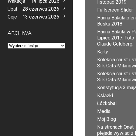
Wakacje
14 lipca 2026
listopad 2019
Upał
28 czerwca 2026
Fullscreen Slider
Geje
13 czerwca 2026
Hanna Bakuła plen
Busku 2018
Hanna Bakuła w Pa
ARCHIWA
Lipiec 2017. Foto
Claude Goldberg.
Archiwa
Karty
Kolekcja chust i sz
Silk Cats Milanów
Kolekcja chust i sz
Silk Cats Milanów
Konstytucja 3 maj
Książki
Łóżkobal
Media
Mój Blog
Na stronach Onet
plejada wywiad z