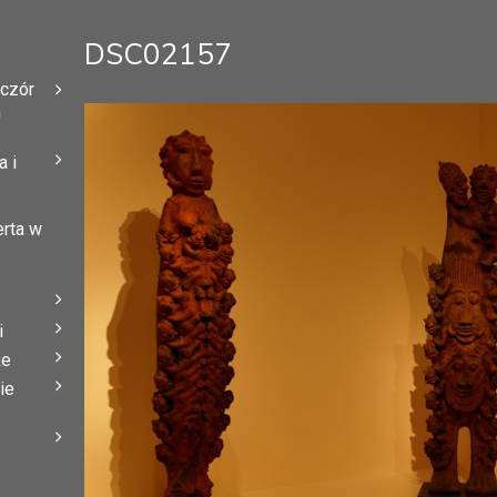
DSC02157
eczór
h
 i
erta w
i
że
ie