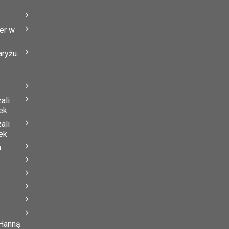
er w
ryżu.
ali
ek
ali
ek
a
 Hanną