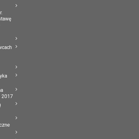
r.
stawę
o
wcach
tyka
na
ń 2017
ą
yczne