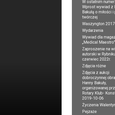
W ostatnim numer
Wprost wywiad z 
Bakułą o miłości i
twórczej
Waszyngton 2017
Wydarzenia
Wywiad dla maga
„Medical Maestro
Zaproszenie na w
autorski w Rybnik
czerwiec 2022r.
Zdjęcia różne
Zdjęcia z aukcji
dobroczynnej obr
Hanny Bakuły,
organizowanej pr
Rotary Klub- Kons
2019-10-06
Życzenia Walent
Pejzaże