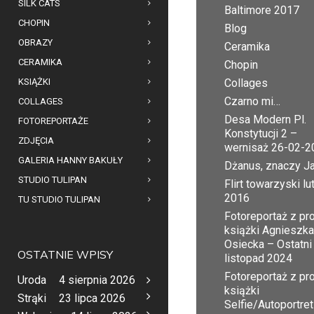
SILK CATS
Baltimore 2017
CHOPIN
Blog
OBRAZY
Ceramika
CERAMIKA
Chopin
KSIĄŻKI
Collages
Czarno mi…
COLLAGES
Desa Modern Pl.
FOTOREPORTAŻE
Konstytucji 2 –
ZDJĘCIA
wernisaż 26-02-2
GALERIA HANNY BAKUŁY
Dżanus, znaczy J
STUDIO TULIPAN
Flirt towarzyski lu
2016
TU STUDIO TULIPAN
Fotoreportaż z pr
książki Agnieszka
Osiecka – Ostatni
OSTATNIE WPISY
listopad 2024
Fotoreportaż z pr
Uroda
4 sierpnia 2026
książki
Strąki
23 lipca 2026
Selfie/Autoportret