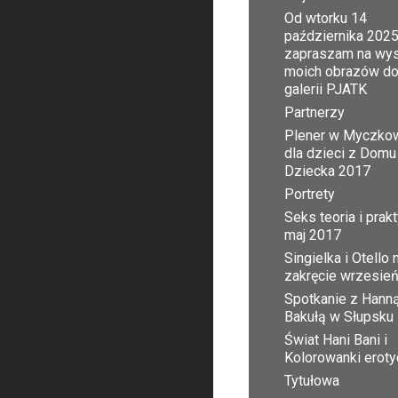
Od wtorku 14
października 2025
zapraszam na wy
moich obrazów d
galerii PJATK
Partnerzy
Plener w Myczko
dla dzieci z Domu
Dziecka 2017
Portrety
Seks teoria i prak
maj 2017
Singielka i Otello 
zakręcie wrzesie
Spotkanie z Hann
Bakułą w Słupsku
Świat Hani Bani i
Kolorowanki erot
Tytułowa