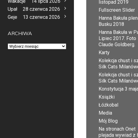
Wakacje
14 lipca 2026
listopad 2019
Upał
28 czerwca 2026
Fullscreen Slider
Geje
13 czerwca 2026
Hanna Bakuła plen
Busku 2018
Hanna Bakuła w Pa
ARCHIWA
Lipiec 2017. Foto
Claude Goldberg.
Archiwa
Karty
Kolekcja chust i sz
Silk Cats Milanów
Kolekcja chust i sz
Silk Cats Milanów
Konstytucja 3 maj
Książki
Łóżkobal
Media
Mój Blog
Na stronach Onet
plejada wywiad z