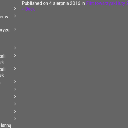
Published on
4 sierpnia 2016
in
Flirt towarzyski luty
« Back
er w
ryżu.
ali
ek
ali
ek
a
 Hanną