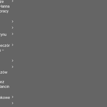
ze
Hanna
 pracy
zynu
”
ieczór
u –
azów
zez
tancin
ynkowe