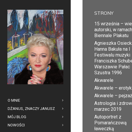
STRONY
15 września – wi
autorski, w ramac
Biennale Plakatu
Agnieszka Osiecka
Hanna Bakuła na I
Festiwalu muzyki
Franciszka Schub
Warszawie Pałac
Szustra 1996
Akwarele
Akwarele – erotyk
Akwarele – pejza
O MNIE
Astrologia i zdrow
DŻANUS, ZNACZY JANUSZ
marzec 2019
Autoportret z
MÓJ BLOG
Pomarańczową
NOWOŚCI
ławeczką