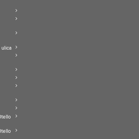
–
–
ulica
–
–
Otello
Otello