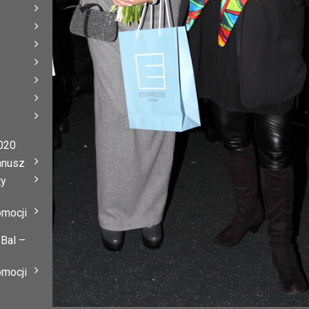
020
anusz
ty
omocji
 Bal –
omocji