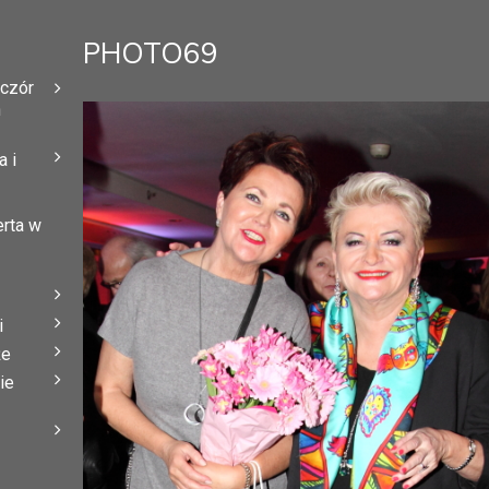
PHOTO69
eczór
h
 i
erta w
i
że
ie