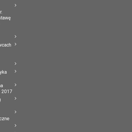
r.
stawę
o
wcach
tyka
na
ń 2017
ą
yczne