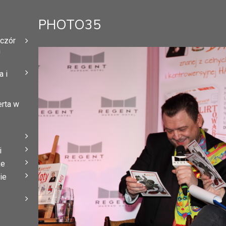
PHOTO35
eczór
h
 i
erta w
i
że
ie