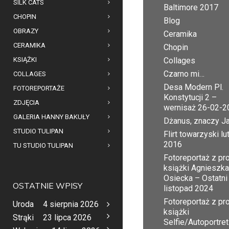
SILK CATS
Baltimore 2017
CHOPIN
Blog
OBRAZY
Ceramika
CERAMIKA
Chopin
KSIĄŻKI
Collages
Czarno mi…
COLLAGES
Desa Modern Pl.
FOTOREPORTAŻE
Konstytucji 2 –
ZDJĘCIA
wernisaż 26-02-2
GALERIA HANNY BAKUŁY
Dżanus, znaczy J
STUDIO TULIPAN
Flirt towarzyski lu
2016
TU STUDIO TULIPAN
Fotoreportaż z pr
książki Agnieszka
Osiecka – Ostatni
OSTATNIE WPISY
listopad 2024
Fotoreportaż z pr
Uroda
4 sierpnia 2026
książki
Strąki
23 lipca 2026
Selfie/Autoportret