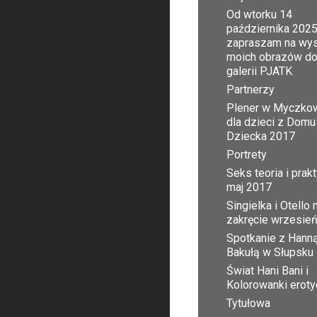
Od wtorku 14
października 2025
zapraszam na wy
moich obrazów d
galerii PJATK
Partnerzy
Plener w Myczko
dla dzieci z Domu
Dziecka 2017
Portrety
Seks teoria i prak
maj 2017
Singielka i Otello 
zakręcie wrzesie
Spotkanie z Hann
Bakułą w Słupsku
Świat Hani Bani i
Kolorowanki erot
Tytułowa