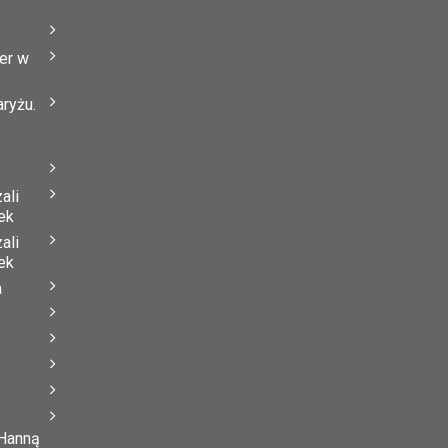
er w
ryżu.
ali
ek
ali
ek
a
 Hanną