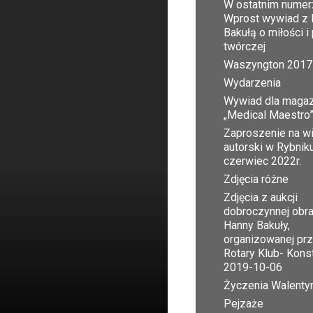
W ostatnim numer
Wprost wywiad z 
Bakułą o miłości i
twórczej
Waszyngton 2017
Wydarzenia
Wywiad dla maga
„Medical Maestro
Zaproszenie na w
autorski w Rybnik
czerwiec 2022r.
Zdjęcia różne
Zdjęcia z aukcji
dobroczynnej obr
Hanny Bakuły,
organizowanej pr
Rotary Klub- Kons
2019-10-06
Życzenia Walent
Pejzaże