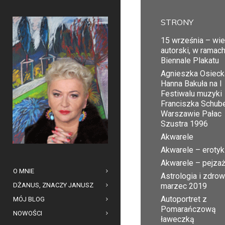
STRONY
15 września – wi
autorski, w ramac
Biennale Plakatu
Agnieszka Osiecka
Hanna Bakuła na I
Festiwalu muzyki
Franciszka Schub
Warszawie Pałac
Szustra 1996
Akwarele
Akwarele – erotyk
Akwarele – pejza
O MNIE
Astrologia i zdrow
DŻANUS, ZNACZY JANUSZ
marzec 2019
Autoportret z
MÓJ BLOG
Pomarańczową
NOWOŚCI
ławeczką