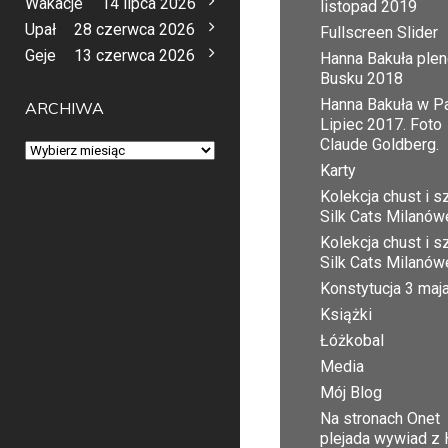
Wakacje
14 lipca 2026
listopad 2019
Upał
28 czerwca 2026
Fullscreen Slider
Geje
13 czerwca 2026
Hanna Bakuła plen
Busku 2018
Hanna Bakuła w Pa
ARCHIWA
Lipiec 2017. Foto
Claude Goldberg.
Archiwa
Karty
Kolekcja chust i sz
Silk Cats Milanów
Kolekcja chust i sz
Silk Cats Milanów
Konstytucja 3 maj
Książki
Łóżkobal
Media
Mój Blog
Na stronach Onet
plejada wywiad z