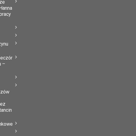
ze
Hanna
 pracy
zynu
”
ieczór
u –
azów
zez
tancin
ynkowe