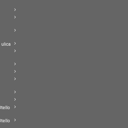
–
–
ulica
–
–
Otello
Otello