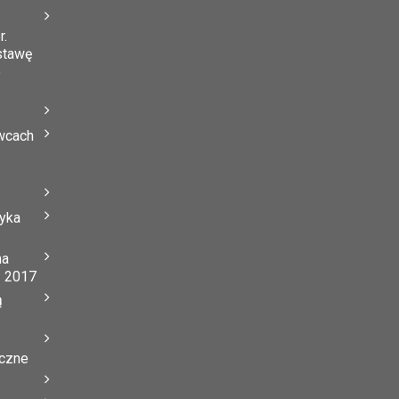
r.
stawę
o
wcach
tyka
na
ń 2017
ą
yczne