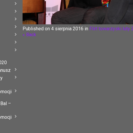
Published on
4 sierpnia 2016
in
Flirt towarzyski luty
« Back
020
anusz
ty
omocji
 Bal –
omocji