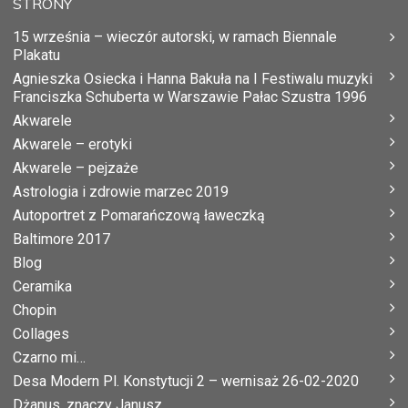
STRONY
15 września – wieczór autorski, w ramach Biennale
Plakatu
Agnieszka Osiecka i Hanna Bakuła na I Festiwalu muzyki
Franciszka Schuberta w Warszawie Pałac Szustra 1996
Akwarele
Akwarele – erotyki
Akwarele – pejzaże
Astrologia i zdrowie marzec 2019
Autoportret z Pomarańczową ławeczką
Baltimore 2017
Blog
Ceramika
Chopin
Collages
Czarno mi…
Desa Modern Pl. Konstytucji 2 – wernisaż 26-02-2020
Dżanus, znaczy Janusz