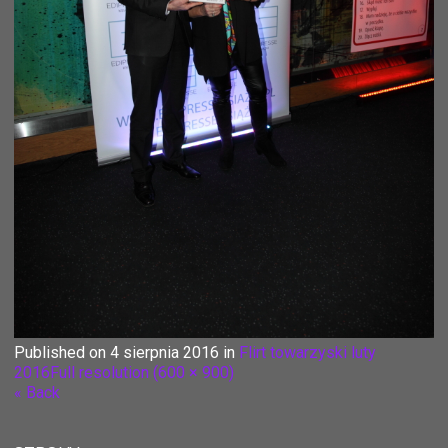
Published on
4 sierpnia 2016
in
Flirt towarzyski luty
2016
Full resolution (600 × 900)
« Back