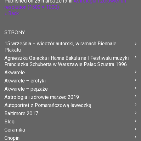
Published on
26 marca 2019
in
Astrologia i zdrowie
Full
resolution (1500 × 1000)
« Back
STRONY
15 września – wieczór autorski, w ramach Biennale
Plakatu
Agnieszka Osiecka i Hanna Bakuła na I Festiwalu muzyki
Franciszka Schuberta w Warszawie Pałac Szustra 1996
Akwarele
Akwarele – erotyki
Akwarele – pejzaże
Astrologia i zdrowie marzec 2019
Autoportret z Pomarańczową ławeczką
Baltimore 2017
Blog
Ceramika
Chopin