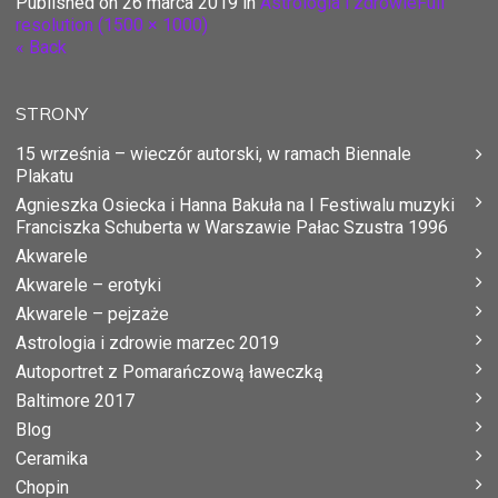
Published on
26 marca 2019
in
Astrologia i zdrowie
Full
resolution (1500 × 1000)
« Back
STRONY
15 września – wieczór autorski, w ramach Biennale
Plakatu
Agnieszka Osiecka i Hanna Bakuła na I Festiwalu muzyki
Franciszka Schuberta w Warszawie Pałac Szustra 1996
Akwarele
Akwarele – erotyki
Akwarele – pejzaże
Astrologia i zdrowie marzec 2019
Autoportret z Pomarańczową ławeczką
Baltimore 2017
Blog
Ceramika
Chopin