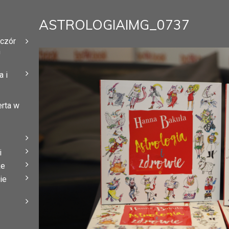
ASTROLOGIAIMG_0737
eczór
h
 i
erta w
i
że
ie