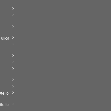
–
–
ulica
–
–
Otello
Otello