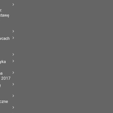
r.
stawę
o
wcach
tyka
na
ń 2017
ą
yczne