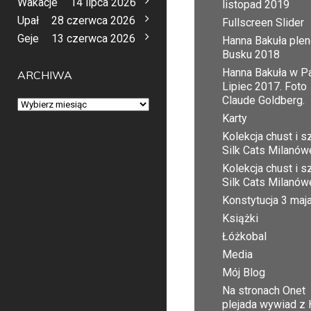
Wakacje
14 lipca 2026
listopad 2019
Upał
28 czerwca 2026
Fullscreen Slider
Geje
13 czerwca 2026
Hanna Bakuła plen
Busku 2018
Hanna Bakuła w Pa
ARCHIWA
Lipiec 2017. Foto
Claude Goldberg.
Archiwa
Karty
Kolekcja chust i sz
Silk Cats Milanów
Kolekcja chust i sz
Silk Cats Milanów
Konstytucja 3 maj
Książki
Łóżkobal
Media
Mój Blog
Na stronach Onet
plejada wywiad z