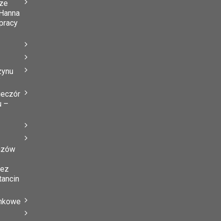
ze
Hanna
 pracy
zynu
”
ieczór
u –
azów
zez
tancin
ynkowe