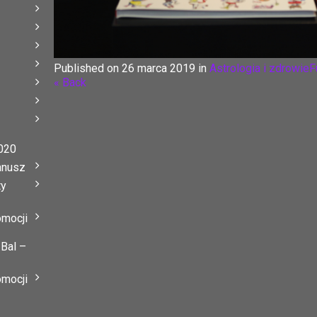
Published on
26 marca 2019
in
Astrologia i zdrowie
F
« Back
020
anusz
ty
omocji
 Bal –
omocji