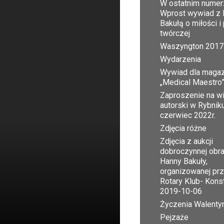
W ostatnim numer
Wprost wywiad z 
Bakułą o miłości i
twórczej
Waszyngton 2017
Wydarzenia
Wywiad dla maga
„Medical Maestro
Zaproszenie na w
autorski w Rybnik
czerwiec 2022r.
Zdjęcia różne
Zdjęcia z aukcji
dobroczynnej obr
Hanny Bakuły,
organizowanej pr
Rotary Klub- Kons
2019-10-06
Życzenia Walent
Pejzaże