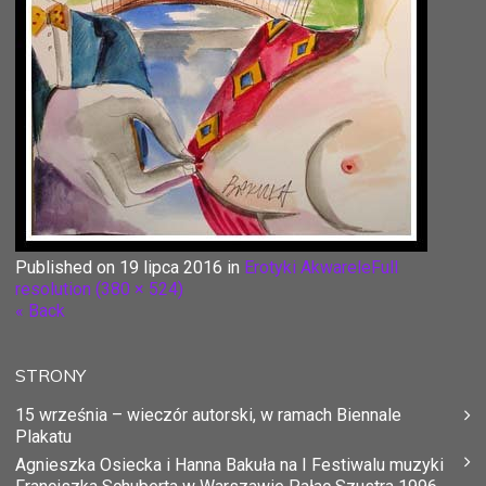
Published on
19 lipca 2016
in
Erotyki Akwarele
Full
resolution (380 × 524)
« Back
STRONY
15 września – wieczór autorski, w ramach Biennale
Plakatu
Agnieszka Osiecka i Hanna Bakuła na I Festiwalu muzyki