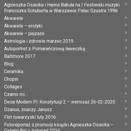
Agnieszka Osiecka i Hanna Bakuła na I Festiwalu muzyki
Franciszka Schuberta w Warszawie Pałac Szustra 1996
Akwarele
Akwarele – erotyki
Akwarele – pejzaże
Astrologia i zdrowie marzec 2019
Autoportret z Pomarańczową ławeczką
Baltimore 2017
Blog
Ceramika
Chopin
Collages
Czarno mi…
Desa Modern Pl. Konstytucji 2 – wernisaż 26-02-2020
Dżanus, znaczy Janusz
Flirt towarzyski luty 2016
Fotoreportaż z promocji książki Agnieszka Osiecka –
Ostatni Bal – listopad 2024