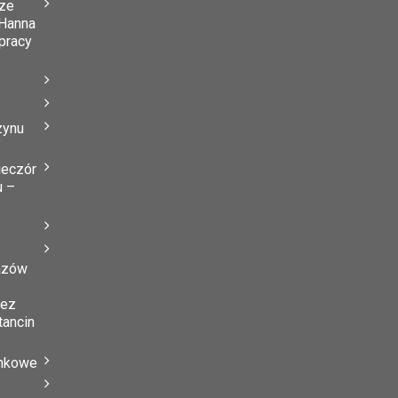
ze
Hanna
 pracy
zynu
”
ieczór
u –
azów
zez
tancin
ynkowe