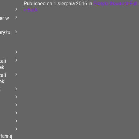
Published on
1 sierpnia 2016
in
Erotyki Akwarele
Full
« Back
er w
ryżu.
ali
ek
ali
ek
a
 Hanną