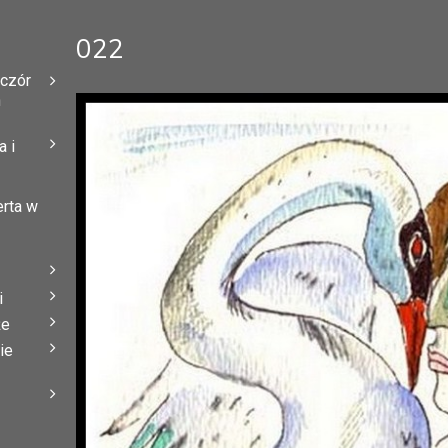
022
eczór
h
 i
erta w
i
że
ie