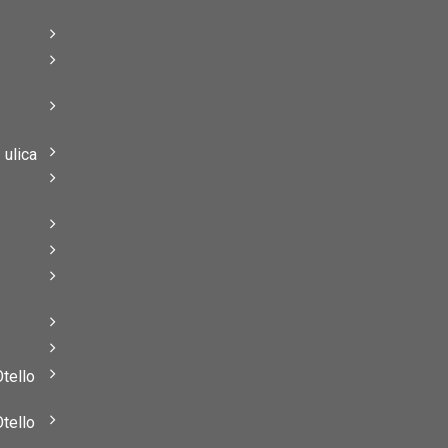
–
–
ulica
–
–
Otello
Otello