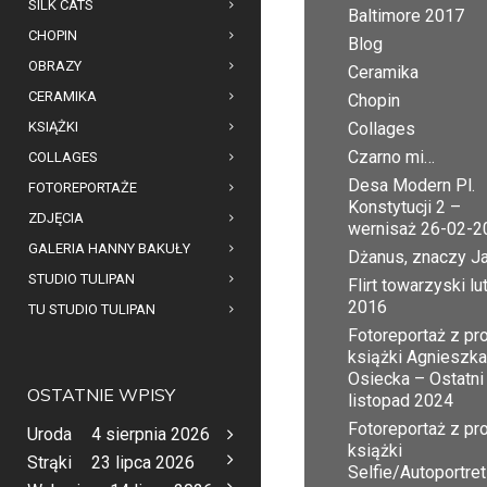
SILK CATS
Baltimore 2017
CHOPIN
Blog
OBRAZY
Ceramika
CERAMIKA
Chopin
KSIĄŻKI
Collages
Czarno mi…
COLLAGES
Desa Modern Pl.
FOTOREPORTAŻE
Konstytucji 2 –
ZDJĘCIA
wernisaż 26-02-2
GALERIA HANNY BAKUŁY
Dżanus, znaczy J
STUDIO TULIPAN
Flirt towarzyski lu
2016
TU STUDIO TULIPAN
Fotoreportaż z pr
książki Agnieszka
Osiecka – Ostatni
OSTATNIE WPISY
listopad 2024
Fotoreportaż z pr
Uroda
4 sierpnia 2026
książki
Strąki
23 lipca 2026
Selfie/Autoportret