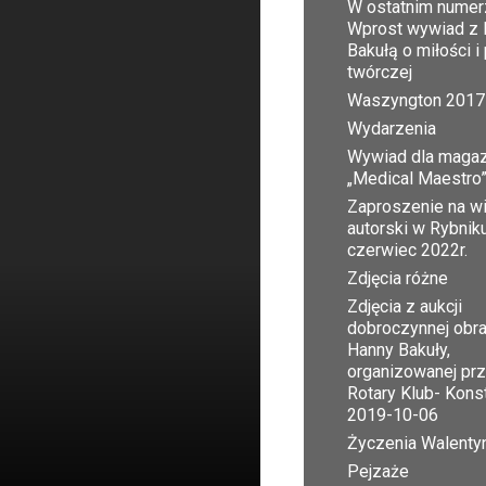
W ostatnim numer
Wprost wywiad z 
Bakułą o miłości i
twórczej
Waszyngton 2017
Wydarzenia
Wywiad dla maga
„Medical Maestro
Zaproszenie na w
autorski w Rybnik
czerwiec 2022r.
Zdjęcia różne
Zdjęcia z aukcji
dobroczynnej obr
Hanny Bakuły,
organizowanej pr
Rotary Klub- Kons
2019-10-06
Życzenia Walent
Pejzaże