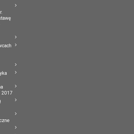
r.
stawę
o
wcach
tyka
na
ń 2017
ą
yczne