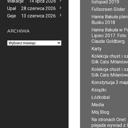
Wakacje
14 lipca 2026
listopad 2019
Upał
28 czerwca 2026
Fullscreen Slider
Geje
13 czerwca 2026
Hanna Bakuła plen
Busku 2018
Hanna Bakuła w Pa
ARCHIWA
Lipiec 2017. Foto
Claude Goldberg.
Archiwa
Karty
Kolekcja chust i sz
Silk Cats Milanów
Kolekcja chust i sz
Silk Cats Milanów
Konstytucja 3 maj
Książki
Łóżkobal
Media
Mój Blog
Na stronach Onet
plejada wywiad z