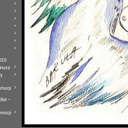
020
anusz
ty
omocji
 Bal –
omocji