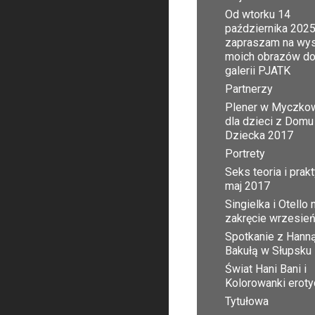
Od wtorku 14
października 2025
zapraszam na wy
moich obrazów d
galerii PJATK
Partnerzy
Plener w Myczko
dla dzieci z Domu
Dziecka 2017
Portrety
Seks teoria i prak
maj 2017
Singielka i Otello 
zakręcie wrzesie
Spotkanie z Hann
Bakułą w Słupsku
Świat Hani Bani i
Kolorowanki erot
Tytułowa