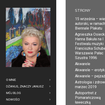
STRONY
15 września – wi
autorski, w ramac
Biennale Plakatu
Agnieszka Osiecka
Hanna Bakuła na I
Festiwalu muzyki
Franciszka Schub
Warszawie Pałac
Szustra 1996
Akwarele
Akwarele – erotyk
Akwarele – pejza
O MNIE
Astrologia i zdrow
DŻANUS, ZNACZY JANUSZ
marzec 2019
Autoportret z
MÓJ BLOG
Pomarańczową
NOWOŚCI
ławeczką