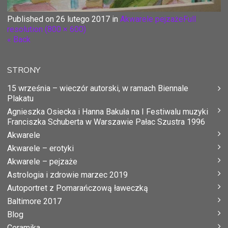
Published on
26 lutego 2017
in
Akwarele pejzaże
Full
resolution (800 × 600)
« Back
STRONY
15 września – wieczór autorski, w ramach Biennale
Plakatu
Agnieszka Osiecka i Hanna Bakuła na I Festiwalu muzyki
Franciszka Schuberta w Warszawie Pałac Szustra 1996
Akwarele
Akwarele – erotyki
Akwarele – pejzaże
Astrologia i zdrowie marzec 2019
Autoportret z Pomarańczową ławeczką
Baltimore 2017
Blog
Ceramika