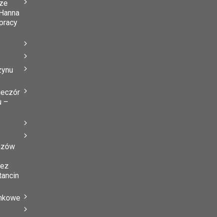
ze
Hanna
 pracy
zynu
”
ieczór
u –
azów
zez
tancin
ynkowe