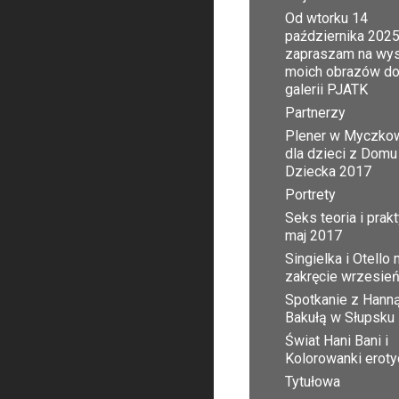
Od wtorku 14
października 2025
zapraszam na wy
moich obrazów d
galerii PJATK
Partnerzy
Plener w Myczko
dla dzieci z Domu
Dziecka 2017
Portrety
Seks teoria i prak
maj 2017
Singielka i Otello 
zakręcie wrzesie
Spotkanie z Hann
Bakułą w Słupsku
Świat Hani Bani i
Kolorowanki erot
Tytułowa