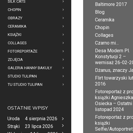
SILK CATS
Baltimore 2017
CHOPIN
Blog
OBRAZY
Ceramika
CERAMIKA
Chopin
KSIĄŻKI
Collages
Czarno mi…
COLLAGES
Desa Modern Pl.
FOTOREPORTAŻE
Konstytucji 2 –
ZDJĘCIA
wernisaż 26-02-2
GALERIA HANNY BAKUŁY
Dżanus, znaczy J
STUDIO TULIPAN
Flirt towarzyski lu
2016
TU STUDIO TULIPAN
Fotoreportaż z pr
książki Agnieszka
Osiecka – Ostatni
OSTATNIE WPISY
listopad 2024
Fotoreportaż z pr
Uroda
4 sierpnia 2026
książki
Strąki
23 lipca 2026
Selfie/Autoportret