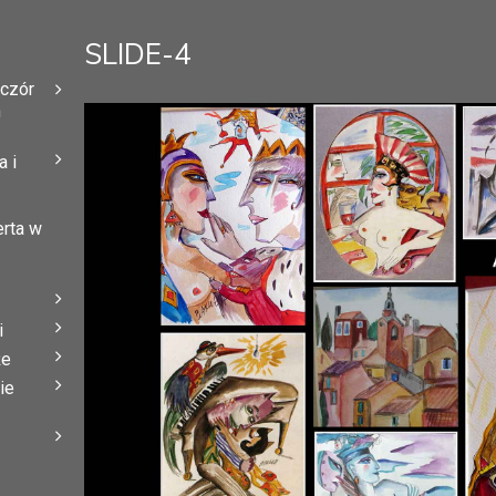
SLIDE-4
eczór
h
 i
erta w
i
że
ie