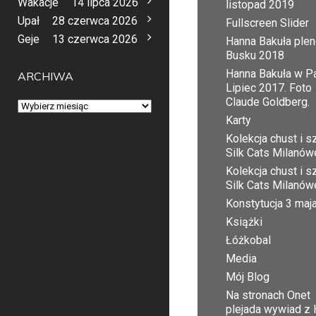
Wakacje
14 lipca 2026
listopad 2019
Upał
28 czerwca 2026
Fullscreen Slider
Geje
13 czerwca 2026
Hanna Bakuła plen
Busku 2018
Hanna Bakuła w Pa
ARCHIWA
Lipiec 2017. Foto
Claude Goldberg.
Archiwa
Karty
Kolekcja chust i sz
Silk Cats Milanów
Kolekcja chust i sz
Silk Cats Milanów
Konstytucja 3 maj
Książki
Łóżkobal
Media
Mój Blog
Na stronach Onet
plejada wywiad z