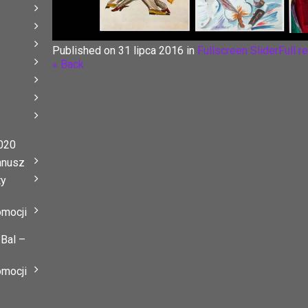
Published on
31 lipca 2016
in
Fullscreen Slider
Full r
« Back
020
anusz
ty
omocji
 Bal –
omocji