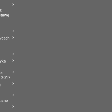
r.
stawę
o
wcach
tyka
na
ń 2017
ą
yczne