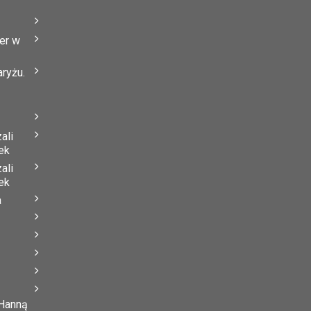
er w
ryżu.
ali
ek
ali
ek
a
 Hanną