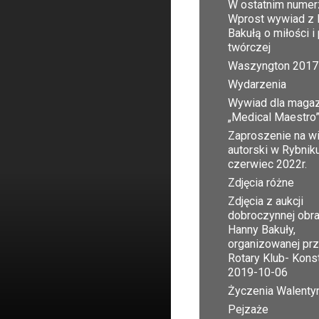
W ostatnim numer
Wprost wywiad z 
Bakułą o miłości i
twórczej
Waszyngton 2017
Wydarzenia
Wywiad dla maga
„Medical Maestro
Zaproszenie na w
autorski w Rybnik
czerwiec 2022r.
Zdjęcia różne
Zdjęcia z aukcji
dobroczynnej obr
Hanny Bakuły,
organizowanej pr
Rotary Klub- Kons
2019-10-06
Życzenia Walent
Pejzaże