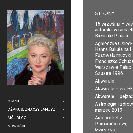
STRONY
15 września – wi
autorski, w ramac
Biennale Plakatu
Agnieszka Osiecka
Hanna Bakuła na I
Festiwalu muzyki
Franciszka Schub
Warszawie Pałac
Szustra 1996
Akwarele
Akwarele – erotyk
Akwarele – pejza
O MNIE
Astrologia i zdrow
DŻANUS, ZNACZY JANUSZ
marzec 2019
Autoportret z
MÓJ BLOG
Pomarańczową
NOWOŚCI
ławeczką