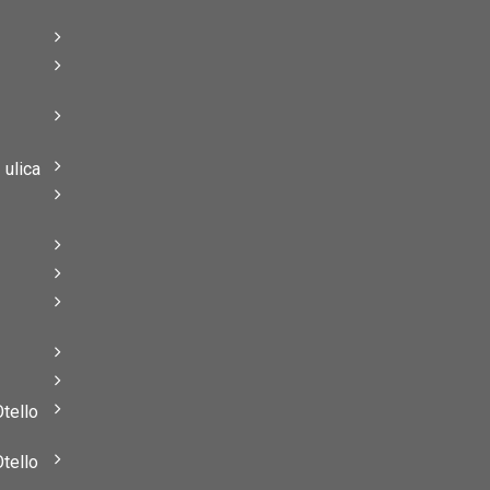
–
–
ulica
–
–
Otello
Otello