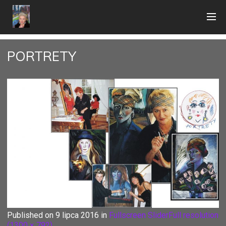
PORTRETY
Published on
9 lipca 2016
in
Fullscreen Slider
Full resolution
(1300 × 792)