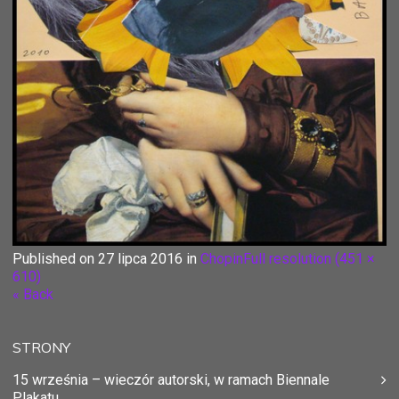
Published on
27 lipca 2016
in
Chopin
Full resolution (451 ×
610)
« Back
STRONY
15 września – wieczór autorski, w ramach Biennale
Plakatu