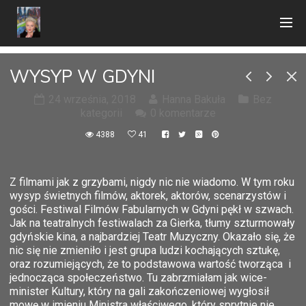
WYSYP W GDYNI
24 września, 2018
Hanna Bakuła
Bez
kategorii
0 komentarze
4388
41
Z filmami jak z grzybami, nigdy nic nie wiadomo. W tym roku
wysyp świetnych filmów, aktorek, aktorów, scenarzystów i
gości. Festiwal Filmów Fabularnych w Gdyni pękł w szwach.
Jak na teatralnych festiwalach za Gierka, tłumy szturmowały
gdyńskie kina, a najbardziej Teatr Muzyczny. Okazało się, że
nic się nie zmieniło i jest grupa ludzi kochających sztukę,
oraz rozumiejących, że to podstawowa wartość tworząca i
jednocząca społeczeństwo. Tu zabrzmiałam jak wice-
minister Kultury, który na gali zakończeniowej wygłosił
mowę w imieniu Ministra właściwego, który sprytnie nie