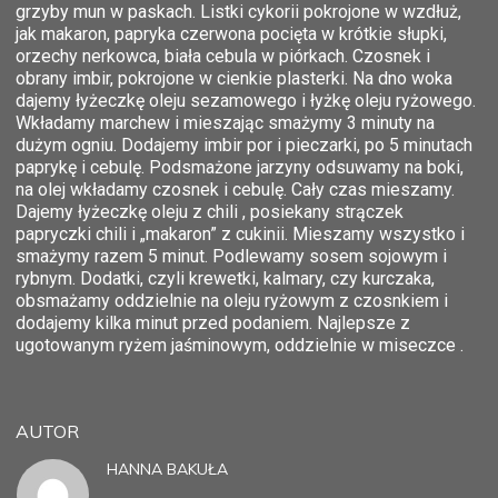
grzyby mun w paskach. Listki cykorii pokrojone w wzdłuż,
jak makaron, papryka czerwona pocięta w krótkie słupki,
orzechy nerkowca, biała cebula w piórkach. Czosnek i
obrany imbir, pokrojone w cienkie plasterki. Na dno woka
dajemy łyżeczkę oleju sezamowego i łyżkę oleju ryżowego.
Wkładamy marchew i mieszając smażymy 3 minuty na
dużym ogniu. Dodajemy imbir por i pieczarki, po 5 minutach
paprykę i cebulę. Podsmażone jarzyny odsuwamy na boki,
na olej wkładamy czosnek i cebulę. Cały czas mieszamy.
Dajemy łyżeczkę oleju z chili , posiekany strączek
papryczki chili i „makaron” z cukinii. Mieszamy wszystko i
smażymy razem 5 minut. Podlewamy sosem sojowym i
rybnym. Dodatki, czyli krewetki, kalmary, czy kurczaka,
obsmażamy oddzielnie na oleju ryżowym z czosnkiem i
dodajemy kilka minut przed podaniem. Najlepsze z
ugotowanym ryżem jaśminowym, oddzielnie w miseczce .
AUTOR
HANNA BAKUŁA