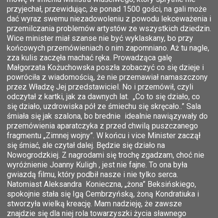
przyjechał, przewidując, że ponad 1500 gości, na gali może
dać wyraz swemu niezadowoleniu z powodu lekceważenia i
przemilczania problemów artystów ze wszystkich dziedzin.
Wice minister miał szanse nie być wyklaskany, bo przy
końcowych przemówieniach o nim zapomniano. Aż tu nagle,
zza kulis zaczęła machać ręka. Prowadząca galę
Małgorzata Kożuchowska poszła zobaczyć co się dzieje i
powróciła z wiadomością, że nie przemawiał namaszczony
przez Władzę Jej przedstawiciel. No i przemówił, czyli
odczytał z kartki, jak za dawnych lat. „Co to się działo, co
się działo, uzdrowiska pół ze śmiechu się skręcało..” Sala
śmiała się jak szalona, bo brednie idealnie nawiązywały do
przemówienia aparatczyka z przed chwilą puszczanego
fragmentu „Zimnej wojny”. W końcu i vice Minister zaczął
się śmiać, ale czytał dalej. Będzie się działo na
Nowogrodzkiej. Z nagrodami się trochę zgadzam, choć nie
wyróżnienie Joanny Kuligh , jest nie fajne. To ona była
gwiazdą filmu, który podbił nasze i nie tylko serca.
Natomiast Aleksandra Konieczna, „żona” Beksińskiego,
spokojnie stała się Igą Cembrzyńską, żoną Kondratiuka i
stworzyła wielką kreację. Mam nadzieję, że zawsze
znajdzie się dla niej rola towarzyszki życia sławnego