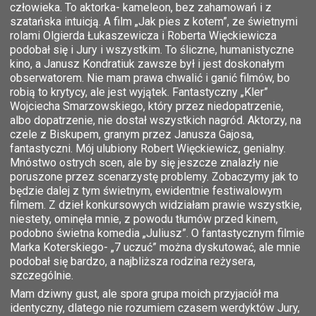
człowieka. To aktorka- kameleon, bez zahamowań i z
szatańska intuicją. A film „Jak pies z kotem”, ze świetnymi
rolami Olgierda Łukaszewicza i Roberta Więckiewicza
podobał się i Jury i wszystkim. To śliczne, humanistyczne
kino, a Janusz Kondratiuk zawsze był i jest doskonałym
obserwatorem. Nie mam prawa chwalić i ganić filmów, bo
robią to krytycy, ale jest wyjątek. Fantastyczny „Kler”
Wojciecha Smarzowskiego, który przez niedopatrzenie,
albo dopatrzenie, nie dostał wszystkich nagród. Aktorzy, na
czele z Biskupem, granym przez Janusza Gajosa,
fantastyczni. Mój ulubiony Robert Więckiewicz, genialny.
Mnóstwo ostrych scen, ale by się jeszcze znalazły nie
poruszone przez scenarzystę problemy. Zobaczymy jak to
będzie dalej z tym świetnym, ewidentnie festiwalowym
filmem. Z dzieł konkursowych widziałam prawie wszystkie,
niestety, ominęła mnie, z powodu tłumów przed kinem,
podobno świetna komedia „Juliusz”. O fantastycznym filmie
Marka Koterskiego- „7 uczuć” można dyskutować, ale mnie
podobał się bardzo, a najbliższa rodzina reżysera,
szczególnie.
Mam dziwny gust, ale spora grupa moich przyjaciół ma
identyczny, dlatego nie rozumiem czasem werdyktów Jury,