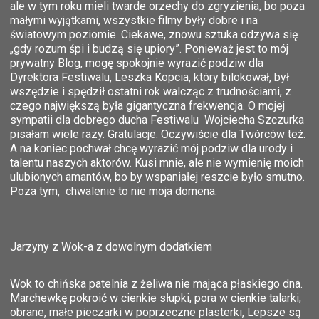
ale w tym roku mieli twarde orzechy do zgryzienia, bo poza
małymi wyjątkami, wszystkie filmy były dobre i na
światowym poziomie. Ciekawe, znowu sztuka odzywa się
„gdy rozum śpi i budzą się upiory”. Ponieważ jest to mój
prywatny Blog, mogę spokojnie wyrazić podziw dla
Dyrektora Festiwalu, Leszka Kopcia, który bilokował, był
wszędzie i spędził ostatni rok walcząc z trudnościami, z
czego największą była gigantyczna frekwencja. O mojej
sympatii dla dobrego ducha Festiwalu Wojciecha Szczurka
pisałam wiele razy. Gratulacje. Oczywiście dla Twórców też.
A na koniec pochwał chcę wyrazić mój podziw dla urody i
talentu naszych aktorów. Kusi mnie, ale nie wymienię moich
ulubionych amantów, bo by wspaniałej reszcie było smutno.
Poza tym, chwalenie to nie moja domena.
Jarzyny z Wok-a z dowolnym dodatkiem
Wok to chińska patelnia z żeliwa nie mająca płaskiego dna.
Marchewkę pokroić w cienkie słupki, pora w cienkie talarki,
obrane, małe pieczarki w poprzeczne plasterki, Lepsze są