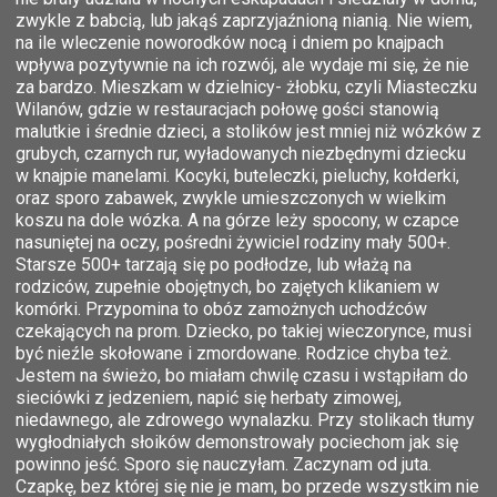
zwykle z babcią, lub jakąś zaprzyjaźnioną nianią. Nie wiem,
na ile wleczenie noworodków nocą i dniem po knajpach
wpływa pozytywnie na ich rozwój, ale wydaje mi się, że nie
za bardzo. Mieszkam w dzielnicy- żłobku, czyli Miasteczku
Wilanów, gdzie w restauracjach połowę gości stanowią
malutkie i średnie dzieci, a stolików jest mniej niż wózków z
grubych, czarnych rur, wyładowanych niezbędnymi dziecku
w knajpie manelami. Kocyki, buteleczki, pieluchy, kołderki,
oraz sporo zabawek, zwykle umieszczonych w wielkim
koszu na dole wózka. A na górze leży spocony, w czapce
nasuniętej na oczy, pośredni żywiciel rodziny mały 500+.
Starsze 500+ tarzają się po podłodze, lub włażą na
rodziców, zupełnie obojętnych, bo zajętych klikaniem w
komórki. Przypomina to obóz zamożnych uchodźców
czekających na prom. Dziecko, po takiej wieczorynce, musi
być nieźle skołowane i zmordowane. Rodzice chyba też.
Jestem na świeżo, bo miałam chwilę czasu i wstąpiłam do
sieciówki z jedzeniem, napić się herbaty zimowej,
niedawnego, ale zdrowego wynalazku. Przy stolikach tłumy
wygłodniałych słoików demonstrowały pociechom jak się
powinno jeść. Sporo się nauczyłam. Zaczynam od juta.
Czapkę, bez której się nie je mam, bo przede wszystkim nie