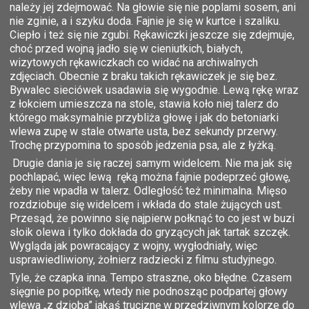
należy jej zdejmować. Na głowie się nie poplami sosem, ani
nie zginie, a i szyku doda. Fajnie je się w kurtce i szaliku.
Ciepło i też się nie zgubi. Rękawiczki jeszcze się zdejmuje,
choć przed wojną jadło się w cieniutkich, białych,
wizytowych rękawiczkach co widać na archiwalnych
zdjęciach. Obecnie z braku takich rękawiczek je się bez.
Bywalec sieciówek usadawia się wygodnie. Lewą rękę wraz
z łokciem umieszcza na stole, stawia koło niej talerz do
którego maksymalnie przybliża głowę i jak do betoniarki
wlewa zupę w stale otwarte usta, bez sekundy przerwy.
Trochę przypomina to sposób jedzenia psa, ale z łyżką.
Drugie dania je się raczej samym widelcem. Nie ma jak się
pochlapać, więc lewą ręką można fajnie podeprzeć głowę,
żeby nie wpadła w talerz. Odległość też minimalna. Mięso
rozdziobuje się widelcem i wkłada do stale żujących ust.
Przesąd, że powinno się najpierw połknąć to co jest w buzi
słoik olewa i tylko dokłada do gryzących jak tartak szczęk.
Wygląda jak powracający z wojny, wygłodniały, więc
usprawiedliwiony, żołnierz radziecki z filmu studyjnego.
Tyle, że czapka inna. Tempo straszne, oko błędne. Czasem
sięgnie po popitkę, wtedy nie podnosząc podpartej głowy
wlewa „z dzioba” jakąś truciznę w przedziwnym kolorze do