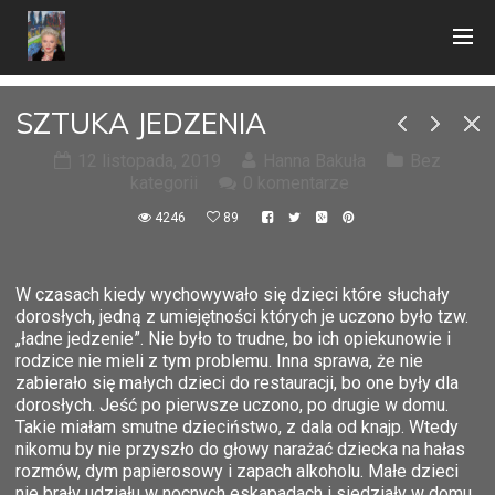
SZTUKA JEDZENIA
12 listopada, 2019
Hanna Bakuła
Bez
kategorii
0 komentarze
4246
89
W czasach kiedy wychowywało się dzieci które słuchały
dorosłych, jedną z umiejętności których je uczono było tzw.
„ładne jedzenie”. Nie było to trudne, bo ich opiekunowie i
rodzice nie mieli z tym problemu. Inna sprawa, że nie
zabierało się małych dzieci do restauracji, bo one były dla
dorosłych. Jeść po pierwsze uczono, po drugie w domu.
Takie miałam smutne dzieciństwo, z dala od knajp. Wtedy
nikomu by nie przyszło do głowy narażać dziecka na hałas
rozmów, dym papierosowy i zapach alkoholu. Małe dzieci
nie brały udziału w nocnych eskapadach i siedziały w domu,