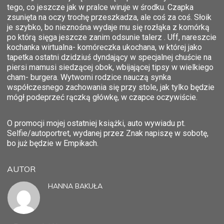
tego, co jeszcze jak w pralce wiruje w środku. Czapka
zsunięta na oczy trochę przeszkadza, ale coś za coś. Słoik
je szybko, bo nieznośna wydaje mu się rozłąka z komórką
po którą sięga jeszcze zanim odsunie talerz . Uff, nareszcie
kochanka wirtualna- komóreczka ukochana, w której jako
tapetka ostatni dzidziuś dyndający w specjalnej chuście na
piersi mamusi siedzącej obok, wbijającej tipsy w wielkiego
cham- burgera. Wytworni rodzice nauczą synka
współczesnego zachowania się przy stole, jak tylko będzie
mógł podeprzeć rączką główkę, w czapce oczywiście.
O promocji mojej ostatniej książki, auto wywiadu pt.
Selfie/autoportret, wydanej przez Znak napiszę w sobotę,
bo już będzie w Empikach.
AUTOR
HANNA BAKUŁA