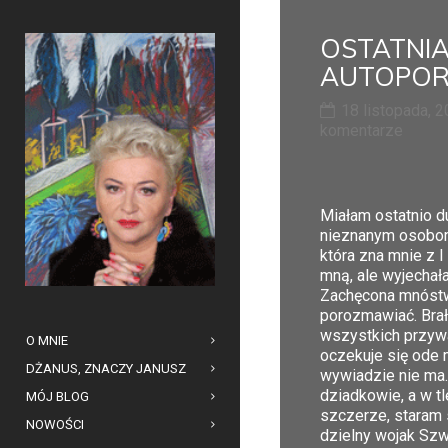
OSTATNIA
AUTOPOR
18 listopada, 
komentarze
Miałam ostatnio d
nieznanym osobom,
która zna mnie z 
mną, ale wyjechała
Zachęcona mnóstw
porozmawiać. Brał
wszystkich przywa
O MNIE
oczekuje się ode 
DŻANUS, ZNACZY JANUSZ
wywiadzie nie ma. 
dziadkowie, a w t
MÓJ BLOG
szczerze, staram s
NOWOŚCI
dzielny wojak Szw