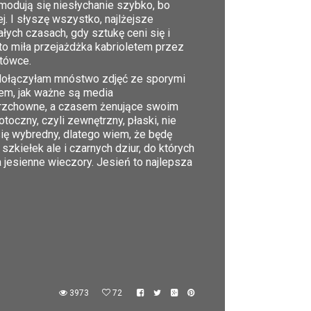
odują się niesłychanie szybko, bo
j. I słyszę wszystko, najlżejsze
ych czasach, gdy sztukę ceni się i
 to miła przejażdżka kabrioletem przez
ytówce.
i dołączyłam mnóstwo zdjęć ze sporymi
iem, jak ważne są media
ierzchowne, a czasem żenujące swoim
toczny, czyli zewnętrzny, płaski, nie
się wybredny, dlatego wiem, że będę
zkiełek ale i czarnych dziur, do których
jesienne wieczory. Jesień to najlepsza
.
3973
72