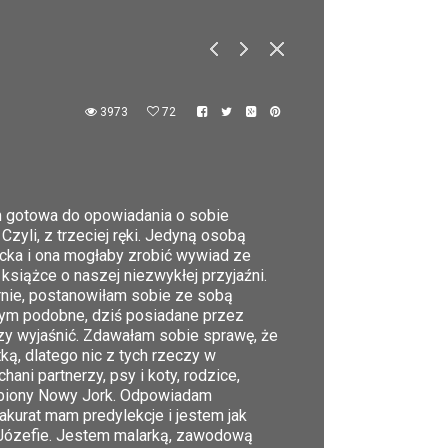
3973
72
am gotowa do opowiadania o sobie
zyli, z trzeciej ręki. Jedyną osobą
ecka i ona mogłaby zrobić wywiad ze
 książce o naszej niezwykłej przyjaźni.
nie, postanowiłam sobie ze sobą
tym podobne, dziś posiadane przez
zy wyjaśnić. Zdawałam sobie sprawę, że
ą, dlatego nic z tych rzeczy w
ni partnerzy, psy i koty, rodzice,
ulubiony Nowy Jork. Odpowiadam
 akurat mam predylekcje i jestem jak
u Józefie. Jestem malarką, zawodową