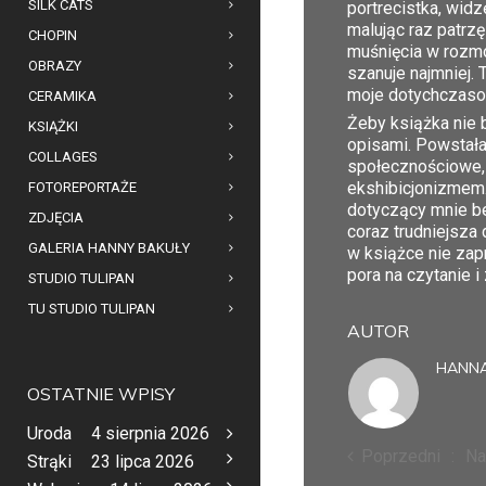
SILK CATS
portrecistka, wid
malując raz patrzę
CHOPIN
muśnięcia w rozmo
OBRAZY
szanuje najmniej. 
moje dotychczasow
CERAMIKA
Żeby książka nie 
KSIĄŻKI
opisami. Powstała
COLLAGES
społecznościowe, 
ekshibicjonizmem. 
FOTOREPORTAŻE
dotyczący mnie be
ZDJĘCIA
coraz trudniejsza 
GALERIA HANNY BAKUŁY
w książce nie zap
pora na czytanie 
STUDIO TULIPAN
TU STUDIO TULIPAN
AUTOR
HANNA
OSTATNIE WPISY
Uroda
4 sierpnia 2026
Poprzedni
Na
Strąki
23 lipca 2026