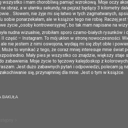
zę wszystko i mam chorobliwą pamięć wzrokową. Moje oczy akom
 na obraz, a w ułamku sekundy, na pejzaż będący 3 kilometry dale
wie… Słowem, nie żyje mi się łatwo w tych zagmatwanych, spsiał
Tu sobie ponarzekałam, ale w książce tego nie robię. Raczej jest
e życie „osoby kontrowersyjnej”, bo tak mam napisane na wiz
była nudna wizualnie, zrobiłam sporo czarno-białych rysunków 
 II część – Instagram. To mój ukłon w stronę nowoczesności. W
ale nie jestem z nimi oswojona, wydają mi się zbyt obłe i pow
Może to wynikać z tego, że coraz mniej interesuje mnie świat po
zpośrednio. Mały pies je wszystko co znajdzie, większy staje 
do zabawienia. Moje życie to tęczowy kalejdoskop z kolorowych s
raszam. Jest dużo zabawnych pytań i odpowiedzi, polecam ją na 
i zakochiwanie się, przynajmniej dla mnie. Jest o tym w książce
 BAKUŁA
stępny