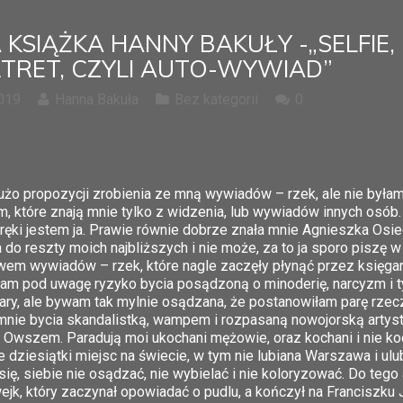
 KSIĄŻKA HANNY BAKUŁY -„SELFIE,
TRET, CZYLI AUTO-WYWIAD”
2019
Hanna Bakuła
Bez kategorii
0
użo propozycji zrobienia ze mną wywiadów – rzek, ale nie był
 które znają mnie tylko z widzenia, lub wywiadów innych osób. C
I ręki jestem ja. Prawie równie dobrze znała mnie Agnieszka Osi
 do reszty moich najbliższych i nie może, za to ja sporo piszę w
em wywiadów – rzek, które nagle zaczęły płynąć przez księgar
am pod uwagę ryzyko bycia posądzoną o minoderię, narcyzm i 
ry, ale bywam tak mylnie osądzana, że postanowiłam parę rzec
mnie bycia skandalistką, wampem i rozpasaną nowojorską artystk
Owszem. Paradują moi ukochani mężowie, oraz kochani i nie kocha
le dziesiątki miejsc na świecie, w tym nie lubiana Warszawa i 
ię, siebie nie osądzać, nie wybielać i nie koloryzować. Do tego
ejk, który zaczynał opowiadać o pudlu, a kończył na Franciszk