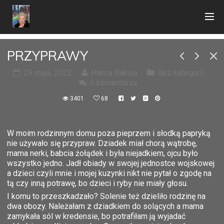
PRZYPRAWY
29 maja, 2022
Hanna Bakuła
Bez kategorii
0 komentarze
3401
68
W moim rodzinnym domu poza pieprzem i słodką papryką
nie używało się przypraw. Dziadek miał chorą wątrobę,
mama nerki, babcia żołądek i była niejadkiem, ojcu było
wszystko jedno. Jadł obiady w swojej jednostce wojskowej
a dzieci czyli mnie i mojej kuzynki nikt nie pytał o zgodę na
tą czy inną potrawę, bo dzieci i ryby nie miały głosu.
I komu to przeszkadzało? Solenie też dzieliło rodzinę na
dwa obozy. Należałam z dziadkiem do solących a mama
zamykała sól w kredensie, bo potrafiłam ją wyjadać