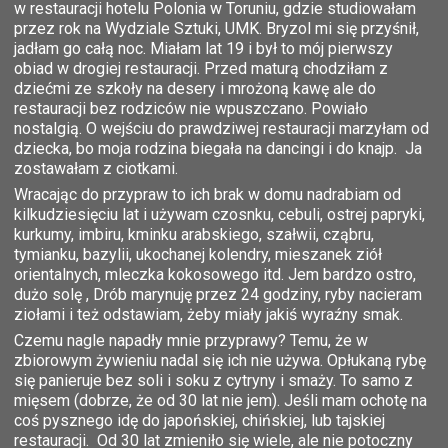
w restauracji hotelu Polonia w Toruniu, gdzie studiowałam
przez rok na Wydziale Sztuki, UMK. Bryzol mi się przyśnił,
jadłam go całą noc. Miałam lat 19 i był to mój pierwszy
obiad w drogiej restauracji. Przed maturą chodziłam z
dziećmi ze szkoły na desery i mrożoną kawę ale do
restauracji bez rodziców nie wpuszczano. Powiało
nostalgią. O wejściu do prawdziwej restauracji marzyłam od
dziecka, bo moja rodzina biegała na dancingi i do knajp. Ja
zostawałam z ciotkami.
Wracając do przypraw to ich brak w domu nadrabiam od
kilkudziesięciu lat i używam czosnku, cebuli, ostrej papryki,
kurkumy, imbiru, kminku arabskiego, szałwii, cząbru,
tymianku, bazylii, ukochanej kolendry, mieszanek ziół
orientalnych, mleczka kokosowego itd. Jem bardzo ostro,
dużo solę , Drób marynuję przez 24 godziny, ryby nacieram
ziołami i też odstawiam, żeby miały jakiś wyraźny smak.
Czemu nagle napadły mnie przyprawy? Temu, że w
zbiorowym żywieniu nadal się ich nie używa. Opłukaną rybę
się panieruje bez soli i soku z cytryny i smaży. To samo z
mięsem (dobrze, że od 30 lat nie jem). Jeśli mam ochotę na
coś pysznego idę do japońskiej, chińskiej, lub tajskiej
restauracji. Od 30 lat zmieniło się wiele, ale nie potoczny