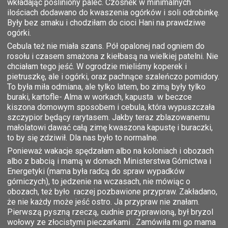
wkładając pośliniony palec. Czosnek w minimalnych
ilościach dodawano do kwaszenia ogórków i soli odrobinkę.
Były bez smaku i chodziłam do cioci Hani na prawdziwe
ogórki.
Cebula też nie miała szans. Pół opalonej nad ogniem do
rosołu i czasem smażona z kiełbasą na wielkiej patelni. Nie
chciałam tego jeść. W ogrodzie mieliśmy koperek i
pietruszkę, ale i ogórki, oraz pachnące szaleńczo pomidory.
To była miła odmiana, ale tylko latem, bo zimą były tylko
buraki, kartofle- Alma w workach, kapusta w beczce
kiszona domowym sposobem i cebula, która wypuszczała
szczypior będący rarytasem. Jakby teraz zblazowanemu
małolatowi dawać całą zimę kwaszona kapustę i buraczki,
to by się zdziwił. Dla nas było to normalne.
Ponieważ wakacje spędzałam albo na koloniach i obozach
albo z babcią i mamą w domach Ministerstwa Górnictwa i
Energetyki (mama była radcą do spraw wypadków
górniczych), to jedzenie na wczasach, nie mówiąc o
obozach, też było raczej pozbawione przypraw. Zakładano,
że nie każdy może jeść ostro. Ja przypraw nie znałam.
Pierwszą pyszną rzeczą, cudnie przyprawioną, był bryzol
wołowy ze złocistymi pieczarkami . Zamówiła mi go mama