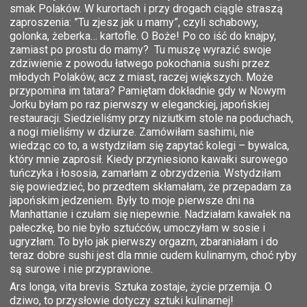
smak Polaków. W kurortach i przy drogach ciągle straszą
zaproszenia: ”Tu zjesz jak u mamy”, czyli schabowy,
golonka, żeberka… kartofle. O Boże! Po co iść do knajpy,
zamiast po prostu do mamy? Tu muszę wyrazić swoje
zdziwienie z powodu łatwego pokochania sushi przez
młodych Polaków, acz z miast, raczej większych. Może
przypomina im tatara? Pamiętam dokładnie gdy w Nowym
Jorku byłam po raz pierwszy w eleganckiej, japońskiej
restauracji. Siedzieliśmy przy niziutkim stole na poduchach,
a nogi mieliśmy w dziurze. Zamówiłam sashimi, nie
wiedząc co to, a wstydziłam się zapytać kolegi – bywalca,
który mnie zaprosił. Kiedy przyniesiono kawałki surowego
tuńczyka i łososia, zamarłam z obrzydzenia. Wstydziłam
się powiedzieć, bo przedtem skłamałam, że przepadam za
japońskim jedzeniem. Były to moje pierwsze dni na
Manhattanie i czułam się niepewnie. Nadziałam kawałek na
pałeczkę, bo nie było sztućców, umoczyłam w sosie i
ugryzłam. To było jak pierwszy orgazm, zbaraniałam i do
teraz dobre sushi jest dla mnie cudem kulinarnym, choć ryby
są surowe i nie przyprawione.
Ars longa, vita brevis. Sztuka zostaje, życie przemija. O
dziwo, to przysłowie dotyczy sztuki kulinarnej!