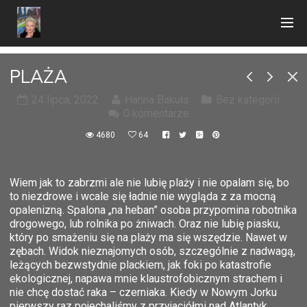
PLAŻA
24 lipca, 2022
Hanna Bakuła
Bez kategorii
0 komentarze
4680
64
Wiem jak to zabrzmi ale nie lubię plaży i nie opalam się, bo
to niezdrowe i wcale się ładnie nie wygląda z za mocną
opalenizną. Spalona „na heban” osoba przypomina robotnika
drogowego, lub rolnika po żniwach. Oraz nie lubię piasku,
który po smażeniu się na plaży ma się wszędzie. Nawet w
zębach. Widok nieznajomych osób, szczególnie z nadwagą,
leżących bezwstydnie plackiem, jak foki po katastrofie
ekologicznej, napawa mnie klaustrofobicznym strachem i
nie chcę dostać raka – czerniaka. Kiedy w Nowym Jorku
pierwszy raz pojechaliśmy z przyjaciółmi nad Atlantyk