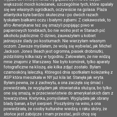
większość moich koleżanek, szczególnie tych, które spalały
się we własnych ogródkach, oczywiście na golasa. Plaża
atlantycka była bardzo skuteczna i po dwóch razach
łyskałam białkami oczu i białymi zębami. Z ciekawostek, to
afro-Amerykanie też się smażyli popijając piwo w
papierowych torebkach, bo nie wolno jest w Stanach pić
alkoholu publicznie. O dziwo, zauważyłam u kobiet
jaśniejsze ślady po kostiumach. Nie wierzyłam własnym
oczom. Zawsze myślałam, że wolą się wybielać, jak Michel
Jackson. Jones Beach jest ogromna, piasek drobniutki,
jeździliśmy kilka razy w tygodniu. Żałowałam, że nie widzą
mnie znajomi z Warszawy. Nie było komórek, tylko aparaty
fotograficzne na kliszę, ale kilka zdjęć zostało. Byłam
czarnoskórą laleczką. Któregoś dnia spotkałam koleżankę z
ASP która mieszkała w NY już kila lat. Stanęła jak wryta.
Byłam pewna, że z zachwytu, a ona zaczęła się śmiać i
powiedziała, że wyglądam jak słowiańska służąca, bo tylko
one się smażą, w przeciwieństwie do amerykańskich dam z
towarzystwa. Kretynka, pomyślałam. Wyglądała jak obrany
blady banan, a był sierpień. Poszłyśmy na wino, a ona
powiedziała, że osoby kulturalne wiedzą o raku skóry, że
słońce jest zabójcze i mam przestać, jeśli chcę się