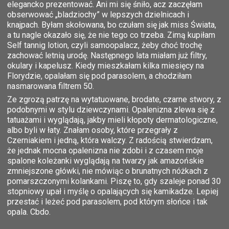
elegancko prezentować. Ani mi się śniło, acz zaczęłam
obserwować „bladziochy” w lepszych dzielnicach i
knajpach. Byłam skołowana, bo czułam się jak miss Świata,
a tu nagle okazało się, że nie tego co trzeba. Zimą kupiłam
Self tannig lotion, czyli samoopalacz, żeby choć trochę
zachować letnią urodę. Następnego lata miałam już filtry,
okulary i kapelusz. Kiedy mieszkałam kilka miesięcy na
Florydzie, opalałam się pod parasolem, a chodziłam
nasmarowana filtrem 50.
Ze zgrozą patrzę na wytatuowane, brodate, czarne stwory, z
podobnymi w stylu dziewczynami. Opalenizna zlewa się z
tatuażami i wyglądają, jakby mieli kłopoty dermatologiczne,
albo byli w łaty. Znałam osoby, które przegrały z
Czerniakiem i jedną, która walczy. Z radością stwierdzam,
że jednak mocna opalenizna nie zdobi i z czasem moje
spalone koleżanki wyglądają na twarzy jak amazońskie
zmniejszone główki, nie mówiąc o brunatnych nóżkach z
pomarszczonymi kolankami. Piszę to, gdy szaleje ponad 30
stopniowy upał i myślę o opalających się kamikadze. Lepiej
przestać i leżeć pod parasolem, pod którym słońce i tak
opala. Cbdo.