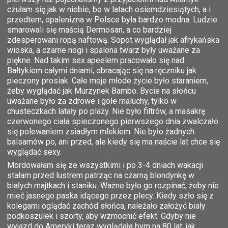
czułam się jak w niebie, bo w latach osiemdziesiątych, a i
przedtem, opalenizna w Polsce była bardzo modna. Ludzie
smarowali się maścią Dermosan, a co bardziej
zdesperowani ropą naftową. Sopot wyglądał jak afrykańska
wioska, a czarne nogi i spalona twarz były uważane za
piękne. Nad takim sex apeelem pracowało się nad
Bałtykiem całymi dniami, obracając się na ręczniku jak
pieczony prosiak. Całe moje młode życie było staraniem,
żeby wyglądać jak Murzynek Bambo. Bycie na słońcu
uważane było za zdrowe i gołe maluchy, tylko w
chusteczkach latały po plaży. Nie było filtrów, a masakrę
czerwonego ciała spieczonego pierwszego dnia zwalczało
się polewaniem zsiadłym mlekiem. Nie było żadnych
balsamów po, ani przed, ale kiedy się ma naście lat chce się
wyglądać sexy.
Mordowałam się ze wszystkimi i po 3-4 dniach wakacji
stałam przed lustrem patrząc na czarną blondynkę w
białych majtkach i staniku. Ważne było go rozpinać, żeby nie
mieć jasnego paska idącego przez plecy. Kiedy szło się z
kolegami oglądać zachód słońca, należało założyć biały
podkoszulek i szorty, aby wzmocnić efekt. Gdyby nie
wyjazd do Ameryki teraz wyglądała bym na 80 lat, jak