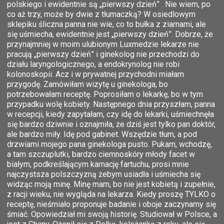
polskiego i ewidentnie są „pierwszy dzień” . Nie wiem, po
co aż trzy, może by dwie z tłumaczką? W osiedlowym
sklepiku śliczna panna nie wie, co to bułka z ziarnami, ale
się uśmiecha, ewidentnie jest „pierwszy dzień”. Dobrze, że
przynajmniej w moim ulubionym Luxmedzie lekarze nie
pracują „pierwszy dzień” i ginekolog nie przechodzi do
działu laryngologicznego, a endokrynolog nie robi
kolonoskopii. Acz i w prywatnej przychodni miałam
przygodę. Zamówiłam wizytę u ginekologa, bo
potrzebowałam receptę. Poprosiłam o lekarkę, bo w tym
przypadku wolę kobiety. Następnego dnia przyszłam, panna
w recepcji, kiedy zapytałam, czy idę do lekarki, uśmiechnęła
się bardzo dziwnie i oznajmiła, że dziś jest tylko pan doktór,
ale bardzo miły. Idę pod gabinet. Wszędzie tłum, a pod
drzwiami mojego pana ginekologa pusto. Pukam, wchodzę,
a tam szczuplutki, bardzo ciemnoskóry młody facet w
białym, podkreślającym karnację fartuchu, prosi mnie
najczystsza polszczyzną żebym usiadła i uśmiecha się
widząc moją minę. Minę mam, bo nie jest kobietą i zupełnie,
z racji wieku, nie wygląda na lekarza. Kiedy proszę TYLKO o
receptę, nieśmiało proponuje badanie i oboje zaczynamy się
śmiać. Opowiedział mi swoją historię. Studiował w Polsce, a