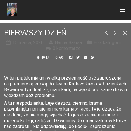
PIERWSZY DZIEŃ
10 marca, 2020
Hanna Bakuła
Bez kategorii
0 komentarze
4047
60
W ten piątek miałam wielką przyjemność być zaproszona
na premierę operową do Teatru Królewskiego w Łazienkach.
Bywam w tym teatrze, mam kartę na wjazd pod same drzwi i
wjeżdżam bez problemu.
A tu niespodzianka. Leje deszcz, ciemno, brama
przymknięta i pilnuje jej mało kumaty facet, twierdzący, że
nie dość, że nie mogę wjechać, to jeszcze nie ma mnie i
mojego kolegi, na liście. Dzwonimy do organizatorów którzy
nas zaprosili. Nie odpowiadają, bo kocioł. Zaproszenie