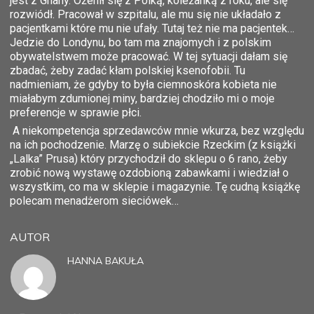
jest z Ghany. Ożenił się z Polką, koleżanką z roku, ale się
rozwiódł. Pracował w szpitalu, ale mu się nie układało z
pacjentkami które mu nie ufały. Tutaj też nie ma pacjentek…
Jedzie do Londynu, bo tam ma znajomych i z polskim
obywatelstwem może pracować. W tej sytuacji dałam się
zbadać, żeby zadać kłam polskiej ksenofobii. Tu
nadmieniam, że gdyby to była ciemnoskóra kobieta nie
miałabym zdumionej miny, bardziej chodziło mi o moje
preferencje w sprawie płci.
A niekompetencja sprzedawców mnie wkurza, bez względu
na ich pochodzenie. Marzę o subiekcie Rzeckim (z książki
„Lalka” Prusa) który przychodził do sklepu o 6 rano, żeby
zrobić nową wystawę ozdobioną zabawkami i wiedział o
wszystkim, co ma w sklepie i magazynie. Tę cudną książkę
polecam menadżerom sieciówek…
AUTOR
HANNA BAKUŁA