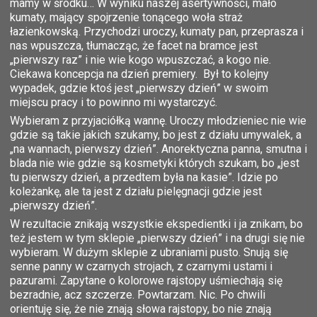
mamy w środku… W wyniku naszej asertywności, mało
kumaty, mający spojrzenie tonącego woła straż
łazienkowską. Przychodzi uroczy, kumaty pan, przeprasza i
nas wpuszcza, tłumacząc, że facet na bramce jest
„pierwszy raz” i nie wie kogo wpuszczać, a kogo nie.
Ciekawa koncepcja na dzień premiery. Był to kolejny
wypadek, gdzie ktoś jest „pierwszy dzień” w swoim
miejscu pracy i to powinno mi wystarczyć.
Wybieram z przyjaciółką wannę. Uroczy młodzieniec nie wie
gdzie są takie jakich szukamy, bo jest z działu umywalek, a
„na wannach, pierwszy dzień”. Anorektyczna panna, smutna i
blada nie wie gdzie są kosmetyki których szukam, bo „jest
tu pierwszy dzień, a przedtem była na kasie”. Idzie po
koleżankę, ale ta jest z działu pielęgnacji gdzie jest
„pierwszy dzień”.
W rezultacie znikają wszystkie ekspedientki i ja znikam, bo
też jestem w tym sklepie „pierwszy dzień” i na drugi się nie
wybieram. W dużym sklepie z ubraniami pusto. Snują się
senne panny w czarnych strojach, z czarnymi ustami i
pazurami. Zapytane o kolorowe rajstopy uśmiechają się
bezradnie, acz szczerze. Powtarzam. Nic. Po chwili
orientuję się, że nie znają słowa rajstopy, bo nie znają