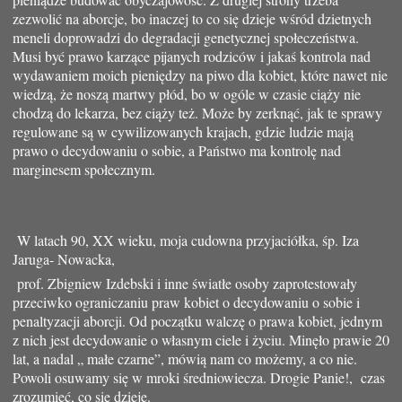
zezwolić na aborcje, bo inaczej to co się dzieje wśród dzietnych
meneli doprowadzi do degradacji genetycznej społeczeństwa.
Musi być prawo karzące pijanych rodziców i jakaś kontrola nad
wydawaniem moich pieniędzy na piwo dla kobiet, które nawet nie
wiedzą, że noszą martwy płód, bo w ogóle w czasie ciąży nie
chodzą do lekarza, bez ciąży też. Może by zerknąć, jak te sprawy
regulowane są w cywilizowanych krajach, gdzie ludzie mają
prawo o decydowaniu o sobie, a Państwo ma kontrolę nad
marginesem społecznym.
W latach 90, XX wieku, moja cudowna przyjaciółka, śp. Iza
Jaruga- Nowacka,
prof. Zbigniew Izdebski i inne światłe osoby zaprotestowały
przeciwko ograniczaniu praw kobiet o decydowaniu o sobie i
penaltyzacji aborcji. Od początku walczę o prawa kobiet, jednym
z nich jest decydowanie o własnym ciele i życiu. Minęło prawie 20
lat, a nadal „ małe czarne”, mówią nam co możemy, a co nie.
Powoli osuwamy się w mroki średniowiecza. Drogie Panie!, czas
zrozumieć, co się dzieje.