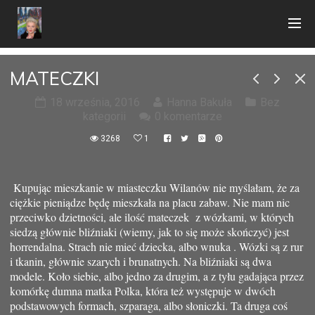
MATECZKI
18 września, 2016
Hanna Bakuła
Bez
kategorii
0 komentarze
3268
1
Kupując mieszkanie w miasteczku Wilanów nie myślałam, że za
ciężkie pieniądze będę mieszkała na placu zabaw. Nie mam nic
przeciwko dzietności, ale ilość mateczek z wózkami, w których
siedzą głównie bliźniaki (wiemy, jak to się może skończyć) jest
horrendalna. Strach nie mieć dziecka, albo wnuka . Wózki są z rur
i tkanin, głównie szarych i brunatnych. Na bliźniaki są dwa
modele. Koło siebie, albo jedno za drugim, a z tyłu gadająca przez
komórkę dumna matka Polka, która też występuje w dwóch
podstawowych formach, szparaga, albo słoniczki. Ta druga coś