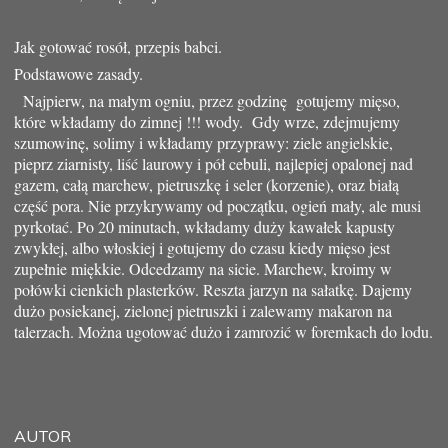
Jak gotować rosół, przepis babci.
Podstawowe zasady.
Najpierw, na małym ogniu, przez godzinę gotujemy mięso,
które wkładamy do zimnej !!! wody. Gdy wrze, zdejmujemy
szumowinę, solimy i wkładamy przyprawy: ziele angielskie,
pieprz ziarnisty, liść laurowy i pół cebuli, najlepiej opalonej nad
gazem, całą marchew, pietruszkę i seler (korzenie), oraz białą
część pora. Nie przykrywamy od początku, ogień mały, ale musi
pyrkotać. Po 20 minutach, wkładamy duży kawałek kapusty
zwykłej, albo włoskiej i gotujemy do czasu kiedy mięso jest
zupełnie miękkie. Odcedzamy na sicie. Marchew, kroimy w
połówki cienkich plasterków. Reszta jarzyn na sałatkę. Dajemy
dużo posiekanej, zielonej pietruszki i zalewamy makaron na
talerzach. Można ugotować dużo i zamrozić w foremkach do lodu.
AUTOR