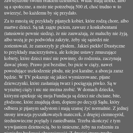
zawstydzone swoim brakiem dzietności. Widać mają defekt, albo
są a społeczne, a może nie potrzebują 500 zł, choć trudno w to
uwierzyć, bo każdemu by się przydało.
Za to mnożą się przykłady pijanych kobiet, które rodzą chore, albo
martwe dzieci. Są tak zajęte piciem, zawsze z konkubentami
(tatusiowie pewnie siedzą), że nie zauważają, że maluchy nie żyją,
albo wożą je po podwórku zakryte, żeby się sąsiedzi nie
zorientowali, że zamorzyły je głodem.. Jakieś piekło! Drastyczne
to przykłady macierzyństwa, ale kolejne ustawy zmuszające
kobiety, które dzieci mieć nie powinny, do rodzenia, zaczynają
dawać plony. Prawo jest bezsilne, bo picie w ciąży, nawet
powodujące uszkodzenie płodu, nie jest karalne, a aborcja zaraz
będzie. W TV pokazuje się jakieś wymizerowane, pijane
dziewczynki, które zasłaniają twarz i pociągają piwko. Są w
wyraźnej ciąży i nic nie można zrobić. W domach dziecka,
którymi opiekuje się moja Fundacja są dzieci nie chciane, bite,
głodzone, które znajdują dom, dopiero po decyzji Sądu, który
odbiera je pijanym sadystom i mają szansę żyć normalnie. Z jednej
strony inwazja pyszałkowatych mateczek, z drugiej ciemnogród,
średniowieczne poglądy i zaniedbania. Trzeba skończyć z tym
wywijaniem dzietnością, bo to śmieszne, żeby na rodzeniu za
pieniądze budować obyczajowość. Z drugiej strony trzeba