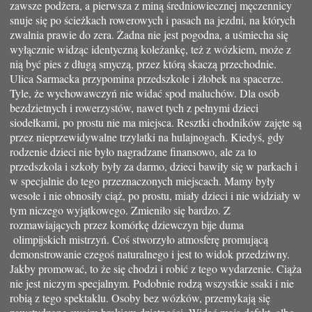
zawsze podżera, a pierwsza z miną średniowiecznej męczennicy
snuje się po ścieżkach rowerowych i pasach na jezdni, na których
zwalnia prawie do zera. Żadna nie jest pogodna, a uśmiecha się
wyłącznie widząc identyczną koleżankę, też z wózkiem, może z
nią być pies z długą smyczą, przez którą skaczą przechodnie.
Ulica Sarmacka przypomina przedszkole i żłobek na spacerze.
Tyle, że wychowawczyń nie widać spod maluchów. Dla osób
bezdzietnych i rowerzystów, nawet tych z pełnymi dzieci
siodełkami, po prostu nie ma miejsca. Resztki chodników zajęte są
przez nieprzewidywalne trzylatki na hulajnogach. Kiedyś, gdy
rodzenie dzieci nie było nagradzane finansowo, ale za to
przedszkola i szkoły były za darmo, dzieci bawiły się w parkach i
w specjalnie do tego przeznaczonych miejscach. Mamy były
wesołe i nie obnosiły ciąż, po prostu, miały dzieci i nie widziały w
tym niczego wyjątkowego. Zmieniło się bardzo. Z
rozmawiających przez komórkę dziewczyn bije duma
olimpijskich mistrzyń. Coś stworzyło atmosferę promującą
demonstrowanie czegoś naturalnego i jest to widok przedziwny.
Jakby promować, to że się chodzi i robić z tego wydarzenie. Ciąża
nie jest niczym specjalnym. Podobnie rodzą wszystkie ssaki i nie
robią z tego spektaklu. Osoby bez wózków, przemykają się