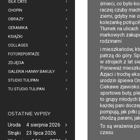
SILK CATS
śmieci, co było k
raczej czuby macha
CHOPIN
ziemi, gdyby nie 
OBRAZY
koleżankę potrącił
CERAMIKA
Tłumek na ulicach 
markowych zakupó
KSIĄŻKI
rodzinami
COLLAGES
i mieszkańców, któ
FOTOREPORTAŻE
patrzą do góry. S
w strojach z lat 
ZDJĘCIA
Ponieważ mieszkam
GALERIA HANNY BAKUŁY
Azjaci i trochę ek
urodzin śpiewa Oni
STUDIO TULIPAN
Ciekawe zjawisko.
TU STUDIO TULIPAN
sportowe buty, pl
to grupy młodych 
każdej pani docze
pompują, jak piłki
OSTATNIE WPISY
chodzą parami, jak
Uroda
4 sierpnia 2026
To są wrażenia po
czasu.
Strąki
23 lipca 2026