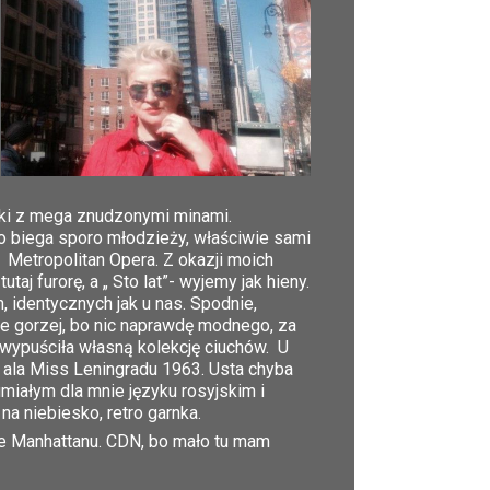
nki z mega znudzonymi minami.
to biega sporo młodzieży, właściwie sami
t Metropolitan Opera. Z okazji moich
j furorę, a „ Sto lat”- wyjemy jak hieny.
identycznych jak u nas. Spodnie,
ze gorzej, bo nic naprawdę modnego, za
wypuściła własną kolekcję ciuchów. U
i ala Miss Leningradu 1963. Usta chyba
umiałym dla mnie języku rosyjskim i
a niebiesko, retro garnka.
ie Manhattanu. CDN, bo mało tu mam