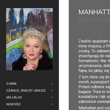
MANHATT
31 marca, 2017
Zwykle spędzam ur
mnie miejscu, z Pr
osobą. To zabawne
zniechęcają do ni
formalności. Nie.
urozmaicenie, dob
fajne, bo jakby si
Z tym idzie się do
moich, a paszport 
O MNIE
Potem odbiera się
DŻANUS, ZNACZY JANUSZ
bagaże. Trwa to 
konduktora i tak s
MÓJ BLOG
zakonnice owinięt
NOWOŚCI
Manhattan jest cor