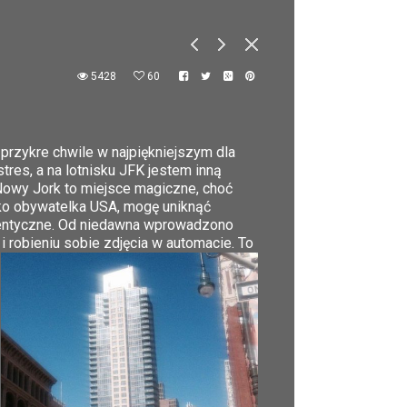
5428
60
 przykre chwile w najpiękniejszym dla
tres, a na lotnisku JFK jestem inną
 Nowy Jork to miejsce magiczne, choć
jako obywatelka USA, mogę uniknąć
 identyczne. Od niedawna wprowadzono
 robieniu sobie zdjęcia w automacie. To