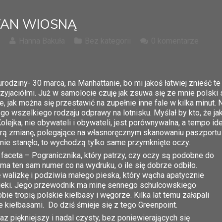
AN WIOSNĄ
Hanna Bakuła
Bez kategorii
0 komentarze
odziny- 30 marca, na Manhattanie, bo mi jakoś łatwiej znieść te
zyjaciółmi. Już w samolocie czuję jak zsuwa się ze mnie polski s
, jak można się przestawić na zupełnie inne fale w kilka minut.
ego wszelkiego rodzaju odprawy na lotnisku. Myślał by kto, że 
 Kolejka, nie obywateli i obywateli, jest porównywalna, a tempo
rą zmianę, polegające na własnoręcznym skanowaniu paszportu i
ę nie stanęło, to wychodzą tylko same przymk
nięte oczy.
 faceta – Pogranicznika, który patrzy, czy oczy są podobne do
ma ten sam numer co na wydruku, o ile się dobrze odbiło.
 walizkę i podziwia małego pieska, który wącha apatycznie
wieki. Jego przewodnik ma minę sennego schulcowskiego
obie tropią polskie kiełbasy i węgorze. Kilka lat temu załapali
e kiełbasami. Do dziś śmieje się z tego Greenpoint.
az piękniejszy i nadal czysty, bez poniewierających się