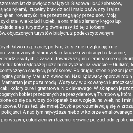
oszmarem lat dziewięćdziesiątych. Śladowa ilość żebraków,
jące rękami, zupełny brak dzieci i mało psów, czyli raj na
obłąkani rowerzyści nie przestrzegający przepisów. Moją
 cyklista- wielkolud i uciekł, a ona miała złamany kręgosłup.
składa się z turystów, głównie rasy żółtej z torbami
w, objuczonych turystów białych, z podekscytowanymi
rych łatwo rozpoznać, po tym, że się nie rozglądają i nie
poro zasuszonych staruszek i staruszków ubranych starannie,
siedemdziesiątych. Czasami towarzyszą im ciemnoskóre opieku
 tuż koło najlepszej uczelni muzycznej na świecie – Gulliard, 
scentrycznych chudych, profesorów. Po drugiej stronie jezdni jes
egina genialny Mariusz Kwiecień. Nasi śpiewacy operowi robią tuta
 Manhattan jest poza modą. Wszyscy w pikowanych kurteczkach, 
ecaki, kolory bure i granatowe. Nic ciekawego. W sklepach jeszc
bogatych kobiet przebranych za prezydentową Trumpową, która 
pione co się da, włosy do łopatek bez względu na wiek, no i min
 plażowe. U nas też, ale mniej. Zwykle porozumiewają się w zroz
 policjanci. A nad tym najwyższe niebo w kolorze emaliowanego n
 pierwszym, całodziennym łażeniu, głównie po zachodniej stron