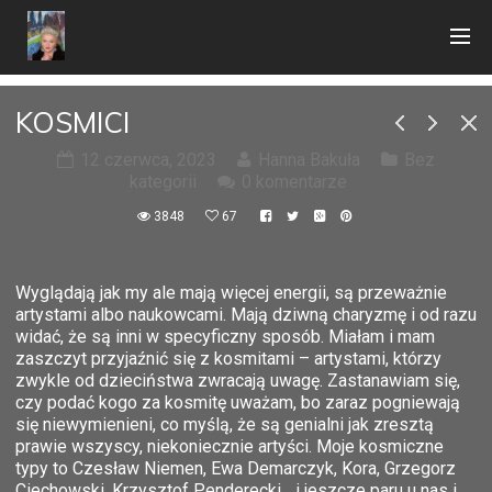
KOSMICI
12 czerwca, 2023
Hanna Bakuła
Bez
kategorii
0 komentarze
3848
67
Wyglądają jak my ale mają więcej energii, są przeważnie
artystami albo naukowcami. Mają dziwną charyzmę i od razu
widać, że są inni w specyficzny sposób. Miałam i mam
zaszczyt przyjaźnić się z kosmitami – artystami, którzy
zwykle od dzieciństwa zwracają uwagę. Zastanawiam się,
czy podać kogo za kosmitę uważam, bo zaraz pogniewają
się niewymienieni, co myślą, że są genialni jak zresztą
prawie wszyscy, niekoniecznie artyści. Moje kosmiczne
typy to Czesław Niemen, Ewa Demarczyk, Kora, Grzegorz
Ciechowski, Krzysztof Penderecki….i jeszcze paru u nas i