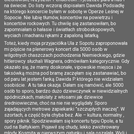
na świecie. Do listy wczoraj dopisałam Dawida Podsiadłę
na którego koncercie byłam w sobotę w Operze Leśnej w
Sopocie. Nie lubię tłumów, koncertów na powietrzu i
koncertów rockowych. Tu chwilę się zastanowiłam, bo
zapomniałam o hałasie i światłach stroboskopowych,
wyciach i machaniu rękami z zapaloną latarką.
Toteż, kiedy moja przyjaciółka Ula z Sopotu zaproponowała
mi pójście na plenerowy koncert dla 5000 osób w
wilgotnych chaszczach pochodzenia Niemieckiego, gdzie
hitlerowcy słuchali Wagnera, odmówiłam kategorycznie. Gdy
okazało się, że mamy doskonałe, vipowskie miejsca i że
taksówką można pod bramę zaczęłam się zastanawiać, bo
od paru lat jestem fanką Dawida P. którego nie widziałam
osobiście. A tu taka okazja. Dałam się namówić, ale 5000
osób to sporo, bardzo dużo dziewczynek w niewidzialnych
spódniczkach, małolaty z włosami jak dziewice
średniowieczne, choć na nie nie wyglądały. Sporo
zajadających metrowe zapiekanki ”szczupłych inaczej”. W
szortach, a część była chyba bez. Ale – kultura, normalny ,
spory piknik. Spodziewałam się koncertu typu Opole, a tu
cud na Bałtykiem. Pojawił się chudy, lekko zwichrowany
młody Kosmita w pierwszym gatunku i sala oszalała. Wyli i