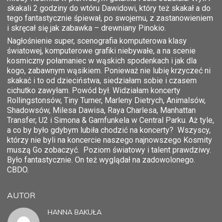
skakali 2 godziny do wtóru Dawidowi, który też skakał a do
tego fantastycznie śpiewał, po swojemu, z zastanowieniem
i skręcał się jak zabawka – drewniany Pinokio.
Nagłośnienie super, scenografia komputerowa klasy
światowej, komputerowe grafiki niebywałe, a na scenie
kosmiczny połamaniec w wąskich spodenkach i jak dla
kogo, zabawnym wąsikiem. Ponieważ nie lubię krzyczeć ni
skakać i to od dzieciństwa, siedziałam sobie i czasem
cichutko zawyłam. Powód był. Widziałam koncerty
Rollingstonsów, Tiny Turner, Marleny Dietrych, Animalsów,
Shadowsów, Milesa Dawisa, Raya Charlesa, Manhattan
Transfer, U2 i Simona & Garnfunkela w Central Parku. Aż tyle,
a co by było gdybym lubiła chodzić na koncerty? Wszyscy,
którzy nie byli na koncercie naszego najnowszego Kosmity
muszą Go zobaczyć. Poziom światowy i talent prawdziwy.
Było fantastycznie. On też wyglądał na zadowolonego.
CBDO.
AUTOR
HANNA BAKUŁA