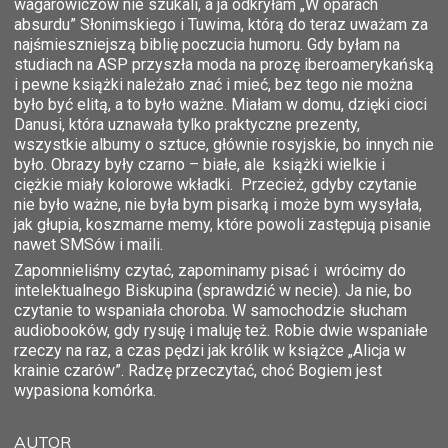
wagarowiczów nie szukali, a ja odkryłam „W oparach
absurdu” Słonimskiego i Tuwima, którą do teraz uważam za
najśmieszniejszą biblię poczucia humoru. Gdy byłam na
studiach na ASP przyszła moda na prozę iberoamerykańską
i pewne książki należało znać i mieć, bez tego nie można
było być elitą, a to było ważne. Miałam w domu, dzięki cioci
Danusi, która uznawała tylko praktyczne prezenty,
wszystkie albumy o sztuce, głównie rosyjskie, bo innych nie
było. Obrazy były czarno – białe, ale książki wielkie i
ciężkie miały kolorowe wkładki. Przecież, gdyby czytanie
nie było ważne, nie była bym pisarką i może bym wysyłała,
jak głupia, koszmarne memy, które powoli zastępują pisanie
nawet SMSów i maili.
Zapomnieliśmy czytać, zapominamy pisać i wrócimy do
intelektualnego Biskupina (sprawdzić w necie). Ja nie, bo
czytanie to wspaniała choroba. W samochodzie słucham
audiobooków, gdy rysuję i maluję też. Robie dwie wspaniałe
rzeczy na raz, a czas pędzi jak królik w książce „Alicja w
krainie czarów”. Radzę przeczytać, choć Bogiem jest
wypasiona komórka.
AUTOR