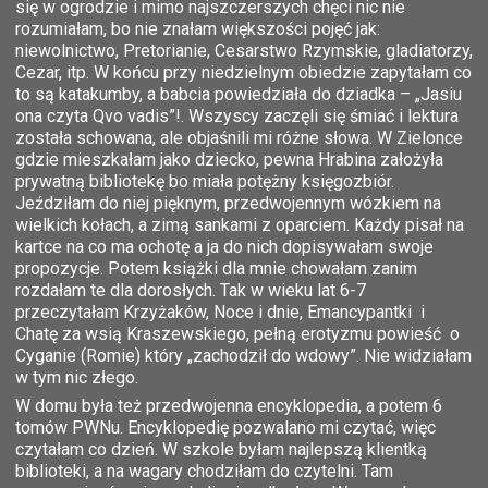
się w ogrodzie i mimo najszczerszych chęci nic nie
rozumiałam, bo nie znałam większości pojęć jak:
niewolnictwo, Pretorianie, Cesarstwo Rzymskie, gladiatorzy,
Cezar, itp. W końcu przy niedzielnym obiedzie zapytałam co
to są katakumby, a babcia powiedziała do dziadka – „Jasiu
ona czyta Qvo vadis”!. Wszyscy zaczęli się śmiać i lektura
została schowana, ale objaśnili mi różne słowa. W Zielonce
gdzie mieszkałam jako dziecko, pewna Hrabina założyła
prywatną bibliotekę bo miała potężny księgozbiór.
Jeździłam do niej pięknym, przedwojennym wózkiem na
wielkich kołach, a zimą sankami z oparciem. Każdy pisał na
kartce na co ma ochotę a ja do nich dopisywałam swoje
propozycje. Potem książki dla mnie chowałam zanim
rozdałam te dla dorosłych. Tak w wieku lat 6-7
przeczytałam Krzyżaków, Noce i dnie, Emancypantki i
Chatę za wsią Kraszewskiego, pełną erotyzmu powieść o
Cyganie (Romie) który „zachodził do wdowy”. Nie widziałam
w tym nic złego.
W domu była też przedwojenna encyklopedia, a potem 6
tomów PWNu. Encyklopedię pozwalano mi czytać, więc
czytałam co dzień. W szkole byłam najlepszą klientką
biblioteki, a na wagary chodziłam do czytelni. Tam