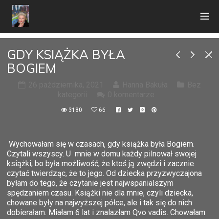
GDY KSIĄŻKA BYŁA
BOGIEM
26 października, 2021
Hanna Bakuła
Bez
kategorii
0 komentarze
3180
66
Wychowałam się w czasach, gdy książka była Bogiem.
Czytali wszyscy. U mnie w domu każdy pilnował swojej
książki, bo była możliwość, że ktoś ją zwędzi i zacznie
czytać twierdząc, że to jego. Od dziecka przyzwyczajona
byłam do tego, że czytanie jest najwspanialszym
spędzaniem czasu. Książki nie dla mnie, czyli dziecka,
chowane były na najwyższej półce, ale i tak się do nich
dobierałam. Miałam 6 lat i znalazłam Qvo vadis. Chowałam