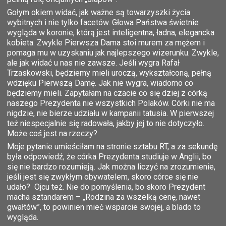
Gołym okiem widać, jak ważne są towarzyszki życia
wybitnych i nie tylko facetów. Głowa Państwa świetnie
wygląda w koronie, którą jest inteligentna, ładna, elegancka
kobieta. Zwykle Pierwsza Dama stoi murem za mężem i
pomaga mu w uzyskaniu jak najlepszego wizerunku. Zwykle,
ale jak widać u nas nie zawsze. Jeśli wygra Rafał
Trzaskowski, będziemy mieli uroczą, wykształconą, pełną
wdzięku Pierwszą Damę. Jak nie wygra, wiadomo co
będziemy mieli. Zapytałam na czacie co się dziej z córką
naszego Prezydenta nie wszystkich Polaków. Córki nie ma
nigdzie, nie bierze udziału w kampanii tatusia. W pierwszej
też niespecjalnie się radowała, jakby jej to nie dotyczyło.
Może coś jest na rzeczy?
Moje pytanie umieściłam na stronie sztabu RT, a za sekundę
była odpowiedź, że córka Prezydenta studiuje w Anglii, bo
się nie bardzo rozumieją. Jak można liczyć na zrozumienie,
jeśli jest się zwykłym obywatelem, skoro córce się nie
udało? Ojcu też. Nie do pomyślenia, bo skoro Prezydent
macha sztandarem – „Rodzina za wszelką cenę, nawet
gwałtów”, to powinien mieć wsparcie swojej, a blado to
wygląda.