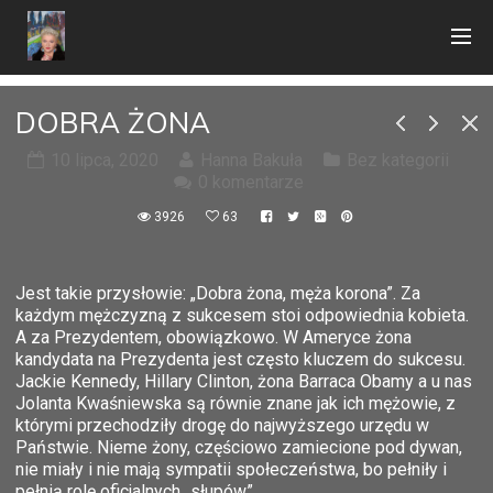
DOBRA ŻONA
10 lipca, 2020
Hanna Bakuła
Bez kategorii
0 komentarze
3926
63
Jest takie przysłowie: „Dobra żona, męża korona”. Za
każdym mężczyzną z sukcesem stoi odpowiednia kobieta.
A za Prezydentem, obowiązkowo. W Ameryce żona
kandydata na Prezydenta jest często kluczem do sukcesu.
Jackie Kennedy, Hillary Clinton, żona Barraca Obamy a u nas
Jolanta Kwaśniewska są równie znane jak ich mężowie, z
którymi przechodziły drogę do najwyższego urzędu w
Państwie. Nieme żony, częściowo zamiecione pod dywan,
nie miały i nie mają sympatii społeczeństwa, bo pełniły i
pełnią rolę oficjalnych „słupów”.