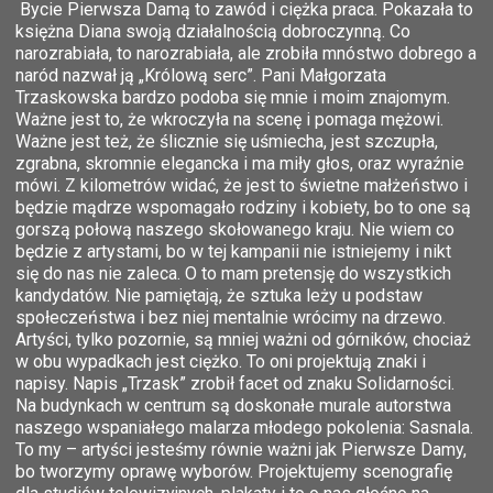
Bycie Pierwsza Damą to zawód i ciężka praca. Pokazała to
księżna Diana swoją działalnością dobroczynną. Co
narozrabiała, to narozrabiała, ale zrobiła mnóstwo dobrego a
naród nazwał ją „Królową serc”. Pani Małgorzata
Trzaskowska bardzo podoba się mnie i moim znajomym.
Ważne jest to, że wkroczyła na scenę i pomaga mężowi.
Ważne jest też, że ślicznie się uśmiecha, jest szczupła,
zgrabna, skromnie elegancka i ma miły głos, oraz wyraźnie
mówi. Z kilometrów widać, że jest to świetne małżeństwo i
będzie mądrze wspomagało rodziny i kobiety, bo to one są
gorszą połową naszego skołowanego kraju. Nie wiem co
będzie z artystami, bo w tej kampanii nie istniejemy i nikt
się do nas nie zaleca. O to mam pretensję do wszystkich
kandydatów. Nie pamiętają, że sztuka leży u podstaw
społeczeństwa i bez niej mentalnie wrócimy na drzewo.
Artyści, tylko pozornie, są mniej ważni od górników, chociaż
w obu wypadkach jest ciężko. To oni projektują znaki i
napisy. Napis „Trzask” zrobił facet od znaku Solidarności.
Na budynkach w centrum są doskonałe murale autorstwa
naszego wspaniałego malarza młodego pokolenia: Sasnala.
To my – artyści jesteśmy równie ważni jak Pierwsze Damy,
bo tworzymy oprawę wyborów. Projektujemy scenografię