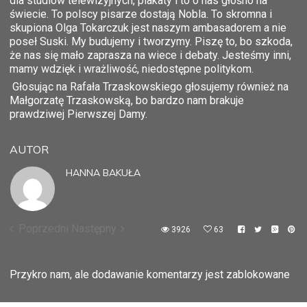
dla studiów telewizyjnych, plakaty i to o nas głośno na
świecie. To polscy pisarze dostają Nobla. To skromna i
skupiona Olga Tokarczuk jest naszym ambasadorem a nie
poseł Suski. My budujemy i tworzymy. Piszę to, bo szkoda,
że nas się mało zaprasza na wiece i debaty. Jesteśmy inni,
mamy wdzięk i wrażliwość, niedostępne politykom.
Głosując na Rafała Trzaskowskiego głosujemy również na
Małgorzatę Trzaskowską, bo bardzo nam brakuje
prawdziwej Pierwszej Damy.
AUTOR
HANNA BAKUŁA
Poprzedni
Następny
3926
63
Przykro nam, ale dodawanie komentarzy jest zablokowane