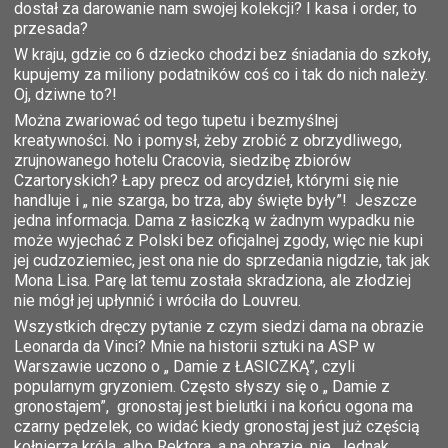
dostał za darowanie nam swojej kolekcji? I kasa i order, to
przesada?
W kraju, gdzie co 6 dziecko chodzi bez śniadania do szkoły,
kupujemy za miliony podatników coś co i tak do nich należy.
Oj, dziwne to?!
Można zwariować od tego tupetu i bezmyślnej
kreatywności. No i pomysł, żeby zrobić z obrzydliwego,
zrujnowanego hotelu Cracovia, siedzibę zbiorów
Czartoryskich? Łapy precz od arcydzieł, którymi się nie
handluje i „ nie szarga, bo trza, aby święte były”! Jeszcze
jedna informacja. Dama z łasiczką w żadnym wypadku nie
może wyjechać z Polski bez oficjalnej zgody, więc nie kupi
jej cudzoziemiec, jest ona nie do sprzedania nigdzie, tak jak
Mona Lisa. Parę lat temu została skradziona, ale złodziej
nie mógł jej upłynnić i wróciła do Louvreu.
Wszystkich dręczy pytanie z czym siedzi dama na obrazie
Leonarda da Vinci? Mnie na historii sztuki na ASP w
Warszawie uczono o „ Damie z ŁASICZKĄ”, czyli
popularnym gryzoniem. Często słyszy się o „ Damie z
gronostajem”, gronostaj jest bielutki i na końcu ogona ma
czarny pędzelek, co widać kiedy gronostaj jest już częścią
kołnierza króla, albo Rektora, a na obrazie, nie. Jednak