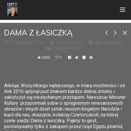
DAMA Z ŁASICZKĄ
31 grudnia, 2016
Hanna Bakuła
Bez kategorii
0 komentarze
3205
1
Alleluja. Wszystkiego najlepszego, w miarę możliwości i sił.
Rok 2016 upłynął pod znakiem bardzo dobrej zmiany i
zakończył się niesłychanym przytupem. Nareszcie Minister
Kultury przypomniał sobie o spragnionym renesansowych
obrazów i innych dzieł sztuki naszym bogatym Narodzie i
kupił dla nas, okazyjnie, kolekcję Czartoryskich, na której
czele siedzi Dama z łasiczką. Piękny to gest,
porównywalny tylko z zakupem przez rząd Egiptu piramid,