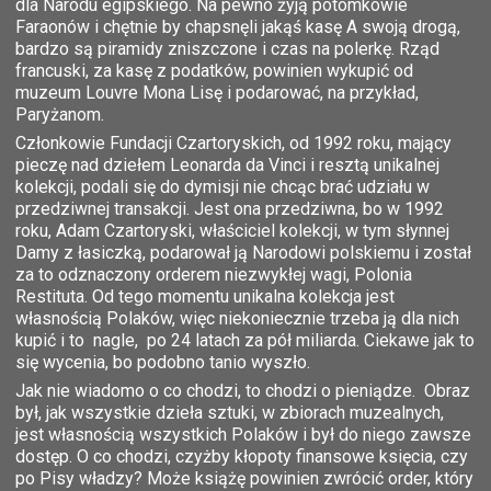
dla Narodu egipskiego. Na pewno żyją potomkowie
Faraonów i chętnie by chapsnęli jakąś kasę A swoją drogą,
bardzo są piramidy zniszczone i czas na polerkę. Rząd
francuski, za kasę z podatków, powinien wykupić od
muzeum Louvre Mona Lisę i podarować, na przykład,
Paryżanom.
Członkowie Fundacji Czartoryskich, od 1992 roku, mający
pieczę nad dziełem Leonarda da Vinci i resztą unikalnej
kolekcji, podali się do dymisji nie chcąc brać udziału w
przedziwnej transakcji. Jest ona przedziwna, bo w 1992
roku, Adam Czartoryski, właściciel kolekcji, w tym słynnej
Damy z łasiczką, podarował ją Narodowi polskiemu i został
za to odznaczony orderem niezwykłej wagi, Polonia
Restituta. Od tego momentu unikalna kolekcja jest
własnością Polaków, więc niekoniecznie trzeba ją dla nich
kupić i to nagle, po 24 latach za pół miliarda. Ciekawe jak to
się wycenia, bo podobno tanio wyszło.
Jak nie wiadomo o co chodzi, to chodzi o pieniądze. Obraz
był, jak wszystkie dzieła sztuki, w zbiorach muzealnych,
jest własnością wszystkich Polaków i był do niego zawsze
dostęp. O co chodzi, czyżby kłopoty finansowe księcia, czy
po Pisy władzy? Może książę powinien zwrócić order, który