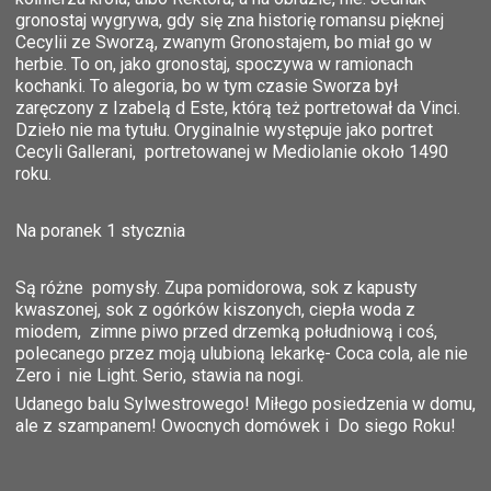
gronostaj wygrywa, gdy się zna historię romansu pięknej
Cecylii ze Sworzą, zwanym Gronostajem, bo miał go w
herbie. To on, jako gronostaj, spoczywa w ramionach
kochanki. To alegoria, bo w tym czasie Sworza był
zaręczony z Izabelą d Este, którą też portretował da Vinci.
Dzieło nie ma tytułu. Oryginalnie występuje jako portret
Cecyli Gallerani, portretowanej w Mediolanie około 1490
roku.
Na poranek 1 stycznia
Są różne pomysły. Zupa pomidorowa, sok z kapusty
kwaszonej, sok z ogórków kiszonych, ciepła woda z
miodem, zimne piwo przed drzemką południową i coś,
polecanego przez moją ulubioną lekarkę- Coca cola, ale nie
Zero i nie Light. Serio, stawia na nogi.
Udanego balu Sylwestrowego! Miłego posiedzenia w domu,
ale z szampanem! Owocnych domówek i Do siego Roku!