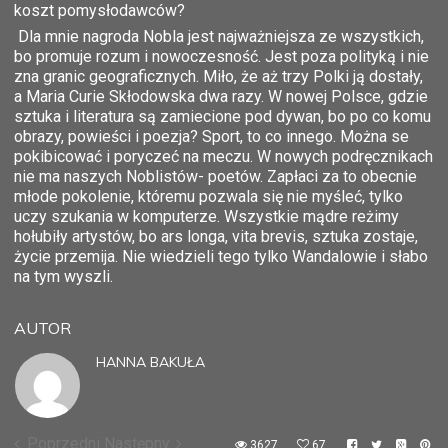
koszt pomysłodawców?
Dla mnie nagroda Nobla jest najważniejsza ze wszystkich,
bo promuje rozum i nowoczesność. Jest poza polityką i nie
zna granic geograficznych. Miło, że aż trzy Polki ją dostały,
a Maria Curie Skłodowska dwa razy. W nowej Polsce, gdzie
sztuka i literatura są zamiecione pod dywan, bo po co komu
obrazy, powieści i poezja? Sport, to co innego. Można se
pokibicować i poryczeć na meczu. W nowych podręcznikach
nie ma naszych Noblistów- poetów. Zapłaci za to obecnie
młode pokolenie, któremu pozwala się nie myśleć, tylko
uczy szukania w komputerze. Wszystkie mądre reżimy
hołubiły artystów, bo ars longa, vita brevis, sztuka zostaje,
życie przemija. Nie wiedzieli tego tylko Wandalowie i słabo
na tym wyszli.
AUTOR
HANNA BAKUŁA
Poprzedni
Następny
3627
67