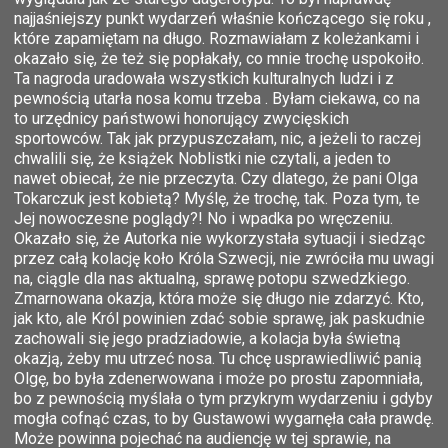
najjaśniejszy punkt wydarzeń właśnie kończącego się roku ,
które zapamiętam na długo. Rozmawiałam z koleżankami i
okazało się, że też się popłakały, co mnie trochę uspokoiło.
Ta nagroda uradowała wszystkich kulturalnych ludzi i z
pewnością utarła nosa komu trzeba . Byłam ciekawa, co na
to urzędnicy państwowi honorujący zwycięskich
sportowców. Tak jak przypuszczałam, nic, a jeżeli to raczej
chwalili się, że książek Noblistki nie czytali, a jeden to
nawet obiecał, że nie przeczyta. Czy dlatego, że pani Olga
Tokarczuk jest kobietą? Myślę, że trochę, tak. Poza tym, te
Jej nowoczesne poglądy?! No i wpadka po wręczeniu.
Okazało się, że Autorka nie wykorzystała sytuacji i siedząc
przez całą kolację koło Króla Szwecji, nie zwróciła mu uwagi
na, ciągle dla nas aktualną, sprawę potopu szwedzkiego.
Zmarnowana okazja, która może się długo nie zdarzyć. Kto,
jak kto, ale Król powinien zdać sobie sprawę, jak paskudnie
zachowali się jego pradziadowie, a kolacja była świetną
okazją, żeby mu utrzeć nosa. Tu chcę usprawiedliwić panią
Olgę, bo była zdenerwowana i może po prostu zapomniała,
bo z pewnością myślała o tym przykrym wydarzeniu i gdyby
mogła cofnąć czas, to by Gustawowi wygarnęła cała prawdę.
Może powinna pojechać na audiencję w tej sprawie, na