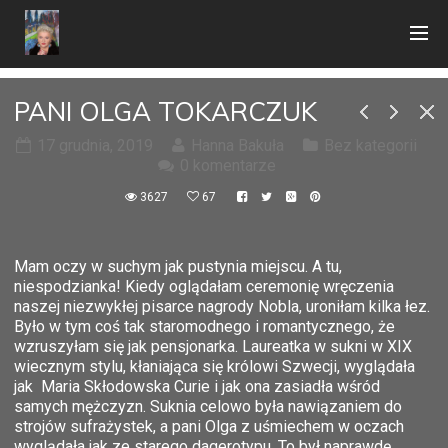
PANI OLGA TOKARCZUK
17 grudnia, 2019
Hanna Bakuła
Bez kategorii
0 komentarze
3627
67
Mam oczy w suchym jak pustynia miejscu. A tu,
niespodzianka! Kiedy oglądałam ceremonię wręczenia
naszej niezwykłej pisarce nagrody Nobla, uroniłam kilka łez.
Było w tym coś tak staromodnego i romantycznego, że
wzruszyłam się jak pensjonarka. Laureatka w sukni w XIX
wiecznym stylu, kłaniająca się królowi Szwecji, wyglądała
jak Maria Skłodowska Curie i jak ona zasiadła wśród
samych mężczyzn. Suknia celowo była nawiązaniem do
strojów sufrażystek, a pani Olga z uśmiechem w oczach
wyglądała jak ze starego dagerotypu. To był naprawdę