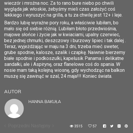
wieczór i mroźna noc. Za to rano bure niebo po chwili
wygląda jak włoskie, żebyśmy mieli czas założyć coś
lekkiego i wyruszyć na grilla, a tu za chwilę jest 12+ i leje.
Bardzo lubię wyraźne pory roku, a właściwie lubiłam, bo
mało się od siebie różnią. Lubiłam błoto przedwiośnia,
majowe słońce i życie jak w kwiaciarni, upalny czerwiec,
bez jednej chmurki, deszczowy i burzowy lipiec i tak dalej .
Teraz, wyjeżdżając w maju na 3 dni, trzeba mieć sweter,
grube spodnie, kalosze, szalik i czapkę. Naiwnie bierzemy
białe spodnie i podkoszulki, kapelusik Panama i delikatne
sandałki, ale i Aspirynę, oraz flanelowe coś do spania. W
nosie mam taką kolejną wiosnę, gdy wychodząc na balkon
muszę się zawinąć w szal, 24 maja!!! Koniec świata.
AUTOR
HANNA BAKUŁA
Poprzedni
Następny
3515
57