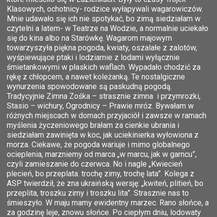
Klasowych, ochotnicy- rodzice wyłapywali wagarowiczów.
Mnie udawało się ich nie spotykać, bo zimą siedziałam w
czytelni a latem- w Teatrze na Wodzie, a normalnie uciekało
się do kina albo na Starówkę. Wagarom majowym
towarzyszyła piękna pogoda, kwiaty, oszalałe z zalotów,
wyśpiewujące ptaki i lodziarnie z lodami wyłącznie
śmietankowymi w płaskich waflach. Wypadało chodzić za
rękę z chłopcem, a nawet koleżanką. Te nostalgiczne
wynurzenia spowodowane są paskudną pogodą.
Tradycyjnie Zimna Zośka – strasznie zimna i przymrozki,
Stasio – wichury, Ogrodnicy – Prawie mróz. Bywałam w
różnych miejscach w domach przyjaciół i zawsze w ramach
myślenia życzeniowego brałam za cienkie ubrania i
siedziałam zawinięta w koc, jak uciekinierka wyłowiona z
morza. Ciekawe, że pogoda wariuje i mimo globalnego
ocieplenia, marzniemy od marca „w marcu, jak w garncu”,
czyli zamieszanie do czerwca. No i nagle „Kwiecień
plecień, bo przeplata. trochę zimy, trochę lata”. Kolega z
ASP twierdził, że zna ukraińską wersję: „kwiteń, plitień, bo
przeplita, troszku zimy i troszku lita”. Strasznie nas to
śmieszyło. W maju mamy ewidentny marzec. Rano słońce, a
za godzinę leje, znowu słońce. Po ciepłym dniu, lodowaty