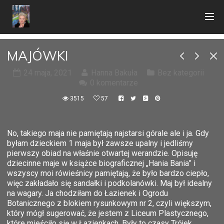
MAJÓWKI
24 maja, 2021
Hanna Bakuła
Bez kategorii
0 komentarze
3515
57
No, takiego maja nie pamiętają najstarsi górale ale i ja. Gdy
byłam dzieckiem 1 maja był zawsze upalny i jedliśmy
pierwszy obiad na właśnie otwartej werandzie. Opisuję
dziecinne maje w książce biograficznej „Hania Bania” i
wszyscy moi rówieśnicy pamiętają, że było bardzo ciepło,
więc zakładało się sandałki i podkolanówki. Maj był idealny
na wagary. Ja chodziłam do Łazienek i Ogrodu
Botanicznego z blokiem rysunkowym nr 2, czyli większym,
który mógł sugerować, że jestem z Liceum Plastycznego,
które mieściło się w Łazienkach. Były to czasy Trójek