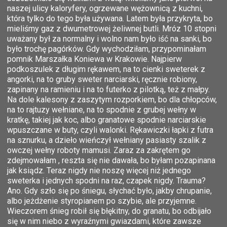
naszej ulicy kaloryfery, ogrzewane wężownicą z kuchni,
która tylko do tego była używana. Latem była przykryta, bo
mieliśmy gaz z dwumetrowej żeliwnej butli. Mróz 10 stopni
uważany był za normalny i wolno nam było iść na sanki, bo
było trochę pagórków. Gdy wychodziłam, przypominałam
pomnik Marszałka Koniewa w Krakowie. Najpierw
podkoszulek z długim rękawem, na to cienki sweterek z
angorki, na to gruby sweter narciarski, ręcznie robiony,
zapinany na ramieniu i na to futerko z pilotką, też z małpy.
Na dole kalesony z zaszytym rozporkiem, bo dla chłopców,
na to rajtuzy wełniane, na to spodnie z grubej wełny w
kratkę, takiej jak koc, albo granatowe spodnie narciarskie
wpuszczane w buty, czyli walonki. Rękawiczki łapki z futra
na sznurku, a dzieło wieńczył wełniany pasiasty szalik z
owczej wełny roboty mamusi. Zaraz za zakrętem go
zdejmowałam , reszta się nie dawała, bo byłam pozapinana
jak ksiądz. Teraz nigdy nie noszę więcej niż jednego
sweterka i jednych spodni na raz, czapek nigdy. Trauma?
Ano. Gdy szło się po śniegu, słychać było, jakby chrupanie,
albo jeżdżenie styropianem po szybie, ale przyjemne.
Wieczorem śnieg robił się błękitny, do granatu, bo odbijało
się w nim niebo z wyraźnymi gwiazdami, które zawsze