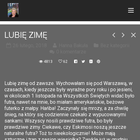
LUBIĘ ZIMĘ
26 lutego, 2018
Hanna Bakuła
Bez kategorii
0 komentarze
4813
62
Lubię zimę od zawsze. Wychowałam się pod Warszawą, w
czasach, kiedy jeszcze były wyraźne pory roku i po jesieni,
w okolicach 1 listopada na Wszystkich Świętych widać było
futra, nawet na mnie, bo miałam amerykańskie, beżowe
futerko z małpy. Hańba! Zaczynały się mrozy, a za chwilę
śnieg, na który się codziennie czekało z wypucowanymi
sankami. Wszyscy nosili prawdziwe futra, bo były
prawdziwe zimy. Ciekawe, czy Eskimosi noszą jeszcze
naturalne futra? Toż to nieekologicznie! Może mają
sztuczne i tran z nasion wiesiołka? Zwykle już w grudniu