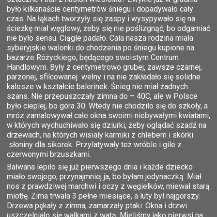
było kilkanaście centymetrów śniegu i dopadywało cały
czas. Na łąkach tworzyły się zaspy i wysypywało się na
ścieżkę miał węglowy, żeby się nie poślizgnąć, bo odgarniać
nie było sensu. Ciągle padało. Cała nasza rodzina miała
syberyjskie walonki do chodzenia po śniegu kupione na
bazarze Różyckiego, będącego swoistym Centrum
Handlowym. Były z centymetrowo grubej, zawsze czarnej,
parzonej, sfilcowanej wełny i na nie zakładało się solidne
kalosze w kształcie balerinek. Śnieg nie miał żadnych
szans. Nie przepuszczały zimna do – 40C, ale w Polsce
było cieplej, bo góra 30. Wtedy nie chodziło się do szkoły, a
mróz zamalowywał całe okna swoimi niebywałymi kwiatami,
w których wychuchiwało się dziurki, żeby oglądać szadź na
drzewach, na których wisiały karmiki z chlebem i skórki
słoniny dla sikorek. Przylatywały też wróble i gile z
czerwonymi brzuszkami.
Bałwana lepiło się już pierwszego dnia i każde dziecko
miało swojego, przynajmniej ja, bo byłam jedynaczką. Miał
nos z prawdziwej marchwi i oczy z węgielków, miewał starą
miotłę. Zima trwała 3 pełne miesiące, a luty był najgorszy.
Drzewa pękały z zimna, zamarzały ptaki. Okna i drzwi
uszczelniało się wałkami z watą. Mieliśmy jako pierwsi na