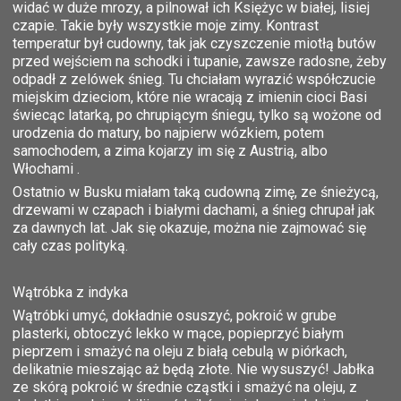
widać w duże mrozy, a pilnował ich Księżyc w białej, lisiej
czapie. Takie były wszystkie moje zimy. Kontrast
temperatur był cudowny, tak jak czyszczenie miotłą butów
przed wejściem na schodki i tupanie, zawsze radosne, żeby
odpadł z zelówek śnieg. Tu chciałam wyrazić współczucie
miejskim dzieciom, które nie wracają z imienin cioci Basi
świecąc latarką, po chrupiącym śniegu, tylko są wożone od
urodzenia do matury, bo najpierw wózkiem, potem
samochodem, a zima kojarzy im się z Austrią, albo
Włochami .
Ostatnio w Busku miałam taką cudowną zimę, ze śnieżycą,
drzewami w czapach i białymi dachami, a śnieg chrupał jak
za dawnych lat. Jak się okazuje, można nie zajmować się
cały czas polityką.
Wątróbka z indyka
Wątróbki umyć, dokładnie osuszyć, pokroić w grube
plasterki, obtoczyć lekko w mące, popieprzyć białym
pieprzem i smażyć na oleju z białą cebulą w piórkach,
delikatnie mieszając aż będą złote. Nie wysuszyć! Jabłka
ze skórą pokroić w średnie cząstki i smażyć na oleju, z