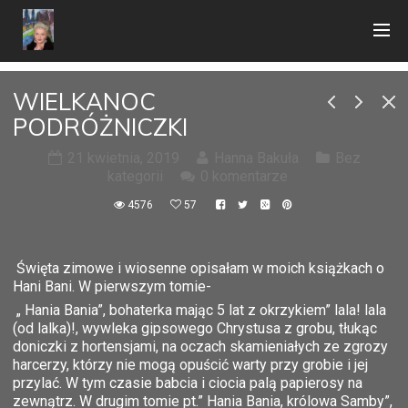
WIELKANOC
PODRÓŻNICZKI
21 kwietnia, 2019
Hanna Bakuła
Bez
kategorii
0 komentarze
4576
57
Święta zimowe i wiosenne opisałam w moich książkach o
Hani Bani. W pierwszym tomie-
„ Hania Bania”, bohaterka mając 5 lat z okrzykiem” lala! lala
(od lalka)!, wywleka gipsowego Chrystusa z grobu, tłukąc
doniczki z hortensjami, na oczach skamieniałych ze zgrozy
harcerzy, którzy nie mogą opuścić warty przy grobie i jej
przylać. W tym czasie babcia i ciocia palą papierosy na
zewnątrz. W drugim tomie pt.” Hania Bania, królowa Samby”,