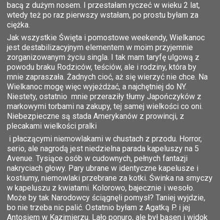
bacą z dużym nosem. I przestałam ryczeć w wieku 2 lat,
wtedy też po raz pierwszy wstałam, po prostu byłam za
ciężka.
Jak wszystkie Święta i pomostowe weekendy, Wielkanoc
jest destabilizacyjnym elementem w moim przyjemnie
zorganizowanym życiu singla. I tak mam taryfę ulgową z
powodu braku Rodziców, teściów, ale i rodziny, która by
mnie zapraszała. Żadnych cioć, aż się wierzyć nie chce. Na
Wielkanoc mogę więc wyjeżdżać, a najchętniej do NY.
Niestety, ostatnio mnie przeraziły tłumy Japończyków z
markowymi torbami na zakupy, tej samej wielkości co oni.
Niebezpieczne są stada Amerykanów z prowincji, z
plecakami wielkości pralki
i płaczącymi niemowlakami w chustach z przodu. Horror,
serio, ale nagrodą jest niedzielna parada kapeluszy na 5
Avenue. Tysiące osób w cudownych, pełnych fantazji
nakryciach głowy. Pary ubrane w identyczne kapelusze i
kostiumy, niemowlaki przebrane za kotki. Świnka na smyczy
w kapeluszu z kwiatami. Kolorowo, bajecznie i wesoło.
Może by tak Narodowcy ściągnęli pomysł? Taniej wyjdzie,
bo nie trzeba nic palić. Ostatnio byłam z Agatką P. i jej
Antosiem w Kazimierzu. Lało ponuro, ale był basen i widok