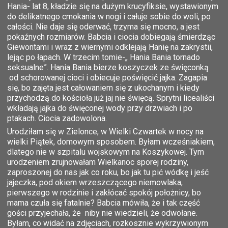
Hania- lat 8, kładzie się na dużym krucyfiksie, wystawionym
do delikatnego cmokania w nogi i całuje sobie do woli, po
całości. Nie daje się oderwać, trzyma się mocno, a jest
pokaźnych rozmiarów. Babcia i ciocia dobiegają śmierdząc
Giewontami i wraz z wiernymi odklejają Hanię na zakrystii,
lejąc po łapach. W trzecim tomie-„ Hania Bania tornado
seksualne”. Hania Bania bierze koszyczek ze święconką
od schorowanej cioci i obiecuje poświęcić jajka. Zagapia
się, bo zajęta jest całowaniem się z ukochanym i kiedy
przychodzą do kościoła już jaj nie święcą. Sprytni licealiści
wkładają jajka do święconej wody przy drzwiach i po
ptakach. Ciocia zadowolona.
Urodziłam się w Zielonce, w Wielki Czwartek w nocy na
wielki Piątek, domowym sposobem. Byłam wcześniakiem,
dlatego nie w szpitalu wojskowym na Koszykowej. Tym
urodzeniem zrujnowałam Wielkanoc sporej rodziny,
zaproszonej do nas jak co roku, bo jak tu pić wódkę i jeść
jajeczka, pod okiem wrzeszczącego niemowlaka,
pierwszego w rodzinie i zakłócać spokój położnicy, bo
mama czuła się fatalnie? Babcia mówiła, że i tak część
gości przyjechała, że niby nie wiedzieli, że odwołane.
Byłam, co widać na zdjęciach, rozkosznie wykrzywionym