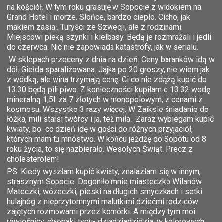
na kościół. W tym roku grasuję w Sopocie z widokiem na
Grand Hotel i morze. Słońce, bardzo ciepło. Cicho, jak
makiem zasiał. Turyści ze Szwecji, ale z rodzinami.
Miejscowi pieką szynki i kiełbasy. Będą je rozmrażali i jedli
do czerwca. Nic nie zapowiada katastrofy, jak w serialu.
W sklepach przeceny z dnia na dzień. Ceny baranków idą w
dół. Giełda sparaliżowana. Jajka po 20 groszy, nie wiem jak
z wódką, ale wina trzymają cenę. Ci co nie zdążą kupić do
13.30 będą pili piwo. Z konieczności kupiłam o 13.32 wodę
mineralną 1,5l. za 7 złotych w monopolowym, z cenami z
kosmosu. Wszystko 3 razy więcej. W Zaiksie śniadanie do
łóżka, mili starsi twórcy i ja, też miła. Zaraz wybiegam kupić
kwiaty, bo co dzień idę w gości do różnych przyjaciół,
których mam tu mnóstwo. W końcu jeżdżę do Sopotu od 8
roku życia, to się nazbierało. Wesołych Świąt. Precz z
cholesterolem!
PS. Kiedy wyszłam kupić kwiaty, znalazłam się w innym,
strasznym Sopocie. Dogoniło mnie miasteczko Wilanów.
Mateczki, wózeczki, pieski na długich smyczkach i setki
hulajnóg z nieprzytomnymi malutkimi dziećmi rodziców
zajętych rozmowami przez komórki. A między tym moi
rówieśnicy, chłopaki typu- dziadziadzidzia, w kolorowych