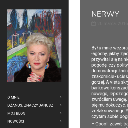
NERWY
20 marca, 2016
Był u mnie wczoraj
łagodny, jakby zja
przywitał się na n
pogodę, czy polity
demonstracji żadn
znakomicie- ucies
gorzej. A vista s
bankowe konszacht
nowego, lepszego p
O MNIE
zwróciłam uwagę, 
się mu dokuczyć, 
DŻANUS, ZNACZY JANUSZ
zrelaksowanego Yog
MÓJ BLOG
czytam sobie pogr
NOWOŚCI
– Oooo!, zawył, tr