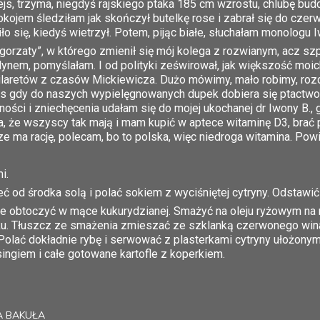
ejs, trzyma, niegdyś rajskiego ptaka 185 cm wzrostu, chlubę bu
okojem śledziłam jak skończył butelkę rose i zabrał się do czer
iło się, kiedyś wietrzył. Potem, pijąc białe, słuchałam monolo
ałgorzaty”, w którego zmienił się mój kolega z rozwianym, acz 
dynem, pomyślałam. I od polityki ześwirował, jak większość moi
ilaretów z czasów Mickiewicza. Dużo mówimy, mało robimy, roz
 gdy do naszych wypielęgnowanych dupek dobiera się ptactwo n
ności i zniechęcenia udałam się do mojej ukochanej dr Iwony B.
a, że wszyscy tak mają i mam kupić w aptece witaminę D3, brać p
e ma rację, polecam, bo to polska, więc niedroga witamina. Pow
i.
eć od środka solą i polać sokiem z wyciśniętej cytryny. Odstawić
e obtoczyć w mące kukurydzianej. Smażyć na oleju ryżowym na
u. Tłuszcz ze smażenia zmieszać ze szklanką czerwonego wina,
Polać dokładnie rybę i serwować z plasterkami cytryny ułożonymi
ingiem i całe gotowane kartofle z koperkiem.
 BAKUŁA