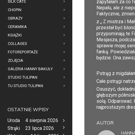
zapytałam za co f
SILK CATS
Nepalu, ale z niep
CHOPIN
Faktycznie, zmien
OBRAZY
z „ Z mistrza i M
CERAMIKA
przestał być blon
przypominają te F
KSIĄŻKI
Mesjasza, podczas
COLLAGES
sprawie mojej sen
fanką. Powiedział
FOTOREPORTAŻE
będzie. Ona zawsz
ZDJĘCIA
GALERIA HANNY BAKUŁY
Pstrąg z migdałam
STUDIO TULIPAN
Całe pstrągi natrz
TU STUDIO TULIPAN
Osuszyć, dokładni
głębszym półmisk
solą. Odparować. 
najprostszym dres
OSTATNIE WPISY
Uroda
4 sierpnia 2026
AUTOR
Strąki
23 lipca 2026
HANNA