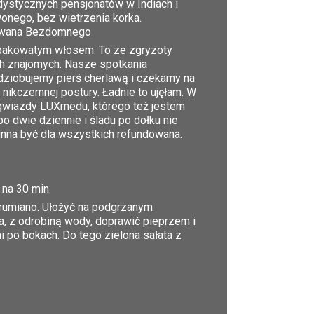
ddystycznych pensjonatów w Indiach i
wonego, bez wietrzenia korka.
gu Iwana Bezdomnego
szpakowatym włosem. To ze zgryzoty
ch znajomych. Nasze spotkania
dziobujemy pierś cherlawą i czekamy na
ikczemnej postury. Ładnie to ujęłam. W
, gwiazdy LUXmedu, którego też jestem
o dwie dziennie i śladu po dołku nie
inna być dla wszystkich refundowana.
 na 30 min.
 rumiano. Ułożyć na podgrzanym
 z odrobiną wody, doprawić pieprzem i
 po bokach. Do tego zielona sałata z