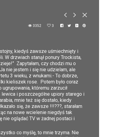
3352
3
stojny, kiedyś zawsze uśmiechnięty i
i. W drzwiach stanął ponury Trockista,
 dzieje!” Zapytałam, czy chodzi mu o
a nie jestem i się nie udzielam, ale
tetu 3 wieku, z wnukami.- To dobrze,
lki kieliszek rose. Potem było coraz
o ugrupowania, któremu zarzucił
lewica i poszczególne upiory starego i
abia, mnie też się dostało, kiedy
kazało się, że zawsze !!!???, starałam
ząc na nowe wcielenie niegdyś tak
ę nie oglądać TV w żadnej postaci i
wszystko co myślę, to mnie trzyma. Nie