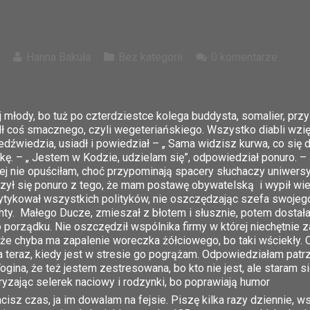
Hanna Bakuła
Bez kategorii
0 komentarze
 młody, bo tuż po czterdziestce kolega buddysta, somalier, przy
dł coś smacznego, czyli wegeteriańskiego. Wszystko diabli wzięl
iedźwiedzia, usiadł i powiedział – „ Sama widzisz kurwa, co się
kę. – „ Jestem w Kodzie, udzielam się”, odpowiedział ponuro. – J
ej nie opuściłam, choć przypominają spacery słuchaczy uniwersy
zył się ponuro z tego, że mam postawę obywatelską i wypił wie
krytykował wszystkich polityków, nie oszczędzając szefa swojeg
y. Małego Ducze, zmieszał z błotem i słusznie, potem dostała 
orządku. Nie oszczędził wspólnika firmy w której niechętnie zar
że chyba ma zapalenie woreczka żółciowego, bo taki wściekły. O
a teraz, kiedy jest w stresie go pogrążam. Odpowiedziałam patr
ina, że też jestem zestresowana, bo kto nie jest, ale staram si
yzając selerek naciowy i rodzynki, bo poprawiają humor
acisz czas, ja im dowalam na fejsie. Piszę kilka razy dziennie, 