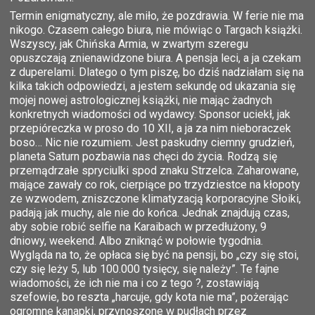
Termin enigmatyczny, ale miło, że pozdrawia. W ferie nie ma
nikogo. Czasem całego biura, nie mówiąc o Targach książki.
Wszyscy, jak Chińska Armia, w zwartym szeregu
opuszczają znienawidzone biura. A pensja leci, a ja czekam
z duperelami. Dlatego o tym piszę, bo dziś nadziałam się na
kilka takich odpowiedzi, a jestem sekundę od ukazania się
mojej nowej astrologicznej książki, nie mając żadnych
konkretnych wiadomości od wydawcy. Sponsor uciekł, jak
przepióreczka w proso do 10 XII, a ja za nim nieboraczek
boso… Nic nie rozumiem. Jest paskudny ciemny grudzień,
planeta Saturn pozbawia nas chęci do życia. Rodzą się
przemądrzałe spryciulki spod znaku Strzelca. Zaharowane,
mające zawały co rok, cierpiące po trzydziestce na kłopoty
ze wzwodem, zniszczone klimatyzacją korporacyjne Słoiki,
padają jak muchy, ale nie do końca. Jednak znajdują czas,
aby sobie robić selfie na Karaibach w przedłużony, 9
dniowy, weekend. Albo zniknąć w połowie tygodnia.
Wygląda na to, że opłaca się być na pensji, bo „czy się stoi,
czy się leży 5, lub 100.000 tysięcy, się należy”. Te fajne
wiadomości, że ich nie ma i co z tego ?, zostawiają
szefowie, bo reszta „harcuje, gdy kota nie ma”, pożerając
ogromne kanapki, przynoszone w pudłach przez