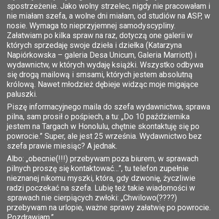
spostrzeżenie. Jako wolny strzelec, nigdy nie pracowałam i
nie miałam szefa, a wolne dni miałam, od studiów na ASP, w
nosie. Wymaga to nieprzyjemnej samodyscypliny.
Załatwiam po kilka spraw na raz, dotyczą one galerii w
których sprzedaję swoje dzieła i dziełka (Katarzyna
Napiórkowska – galeria Desa Unicum, Galeria Marriott) i
wydawnictw, w których wydaję książki. Wszystko odbywa
się drogą mailową i smsami, których jestem absolutną
królową. Nawet młodzież dębieje widząc moje migające
paluszki.
Piszę informacyjnego maila do szefa wydawnictwa, sprawa
pilna, sam prosił o pośpiech, a tu: „Do 10 października
jestem na Targach w Honolulu, chętnie skontaktuję się po
powrocie.” Super, ale jest 25 września. Wydawnictwo bez
szefa prawie miesiąc? A jednak.
Albo: „obecnie(!!!) przebywam poza biurem, w sprawach
pilnych proszę się kontaktować…”, tu telefon zupełnie
nieznanej nikomu myszki, która, gdy dzwonię, życzliwie
radzi poczekać na szefa. Lubię też takie wiadomości w
sprawach nie cierpiących zwłoki: „Chwilowo(????)
przebywam na urlopie, ważne sprawy załatwię po powrocie.
Pozdrawiam.”