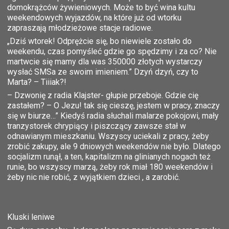
domokrążców żywieniowych. Może to być wina kultu
weekendowych wyjazdów, na które już od wtorku
zapraszają młodzieżowe stacje radiowe.
„Dziś wtorek! Odprężcie się, bo niewiele zostało do
weekendu, czas pomyśleć gdzie go spędzimy i za co? Nie
martwcie się mamy dla was 350000 złotych wystarczy
wysłać SMSa ze swoim imieniem.” Dzyń dzyń, czy to
Marta? – Tiiiak?!
– Dzwonię z radia Klajster- głupie przeboje. Gdzie cię
zastałem? – O Jezu! tak się cieszę, jestem w pracy, znaczy
się w biurze…” Kiedyś radia słuchali malarze pokojowi, mały
tranzystorek chrypiący i piszczący zawsze stał w
odnawianym mieszkaniu. Wszyscy uciekali z pracy, żeby
zrobić zakupy, ale 9 dniowych weekendów nie było. Dlatego
socjalizm runął, a ten, kapitalizm na glinianych nogach też
runie, bo wszyscy marzą, żeby rok miał 180 weekendów i
żeby nic nie robić, z wyjątkiem dzieci , a zarobić.
Kluski leniwe