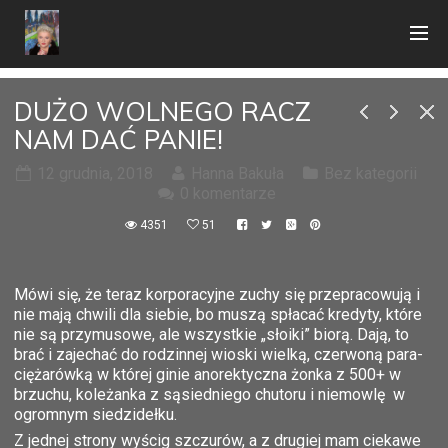
DUŻO WOLNEGO RACZ
NAM DAĆ PANIE!
12 grudnia, 2018
Hanna Bakuła
Bez kategorii
0 komentarze
4351
51
Mówi się, że teraz korporacyjne zuchy się przepracowują i
nie mają chwili dla siebie, bo muszą spłacać kredyty, które
nie są przymusowe, ale wszystkie „słoiki” biorą. Dają, to
brać i zajechać do rodzinnej wioski wielką, czerwoną para-
ciężarówką w której ginie anorektyczna żonka z 500+ w
brzuchu, koleżanka z sąsiedniego chutoru i niemowlę w
ogromnym siedzidełku.
Z jednej strony wyścig szczurów, a z drugiej mam ciekawe