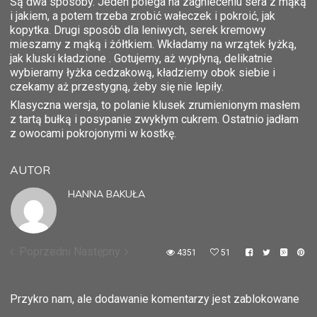
Są dwa sposoby. Jeden polega na zagnieceniu sera z mąką
i jakiem, a potem trzeba zrobić wałeczek i pokroić, jak
kopytka. Drugi sposób dla leniwych, serek kremowy
mieszamy z mąką i żółtkiem. Wkładamy na wrzątek łyżką,
jak kluski kładzione . Gotujemy, aż wypłyną, delikatnie
wybieramy łyżka cedzakową, kładziemy obok siebie i
czekamy aż przestygną, żeby się nie lepiły.
Klasyczna wersja, to polanie klusek zrumienionym masłem
z tartą bułką i posypanie zwykłym cukrem. Ostatnio jadłam
z owocami pokrojonymi w kostkę.
AUTOR
HANNA BAKUŁA
Poprzedni
Następny
4351
51
Przykro nam, ale dodawanie komentarzy jest zablokowane